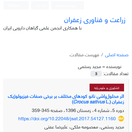
ورود به سامانه
ثبت نام
English
زراعت و فناوری زعفران
با همکاری انجمن علمی گیاهان دارویی ایران
صفحه اصلی
فهرست مقالات
نویسنده =
مجید رستمی
تعداد مقالات:
3
کشاورزی و علوم پایه
اثر محلول‌پاشی نانو کودهای مختلف بر برخی صفات فیزیولوژیک
زعفران (.
L)
Crocus sativus
دوره 5، شماره 4، زمستان 1396، صفحه
345-359
https://doi.org/10.22048/jsat.2017.54127.1160
مجید رستمی، معصومه ملکی، علیرضا عفتی