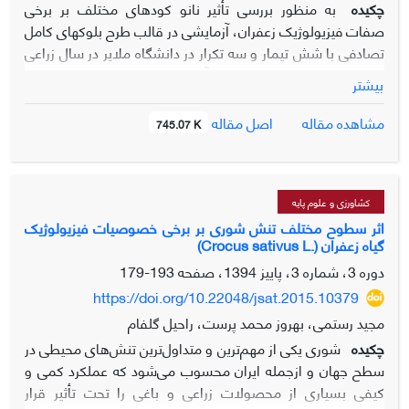
چکیده
به منظور بررسی تأثیر نانو کودهای مختلف بر برخی
صفات فیزیولوژیک زعفران، آزمایشی در قالب طرح بلوک­های کامل
تصادفی با شش تیمار و سه تکرار در دانشگاه ملایر در سال زراعی
94-1393 انجام شد. تیمار­های آزمایشی شامل نانو کودهای تک
بیشتر
عنصره­ی آهن، منگنز، بُر، پتاسیم، روی و شاهد بودند که با
غلظت دو در هزار و به­صورت محلول­پاشی جهت بهبود وضعیت
اصل مقاله
مشاهده مقاله
745.07 K
تغذیه گیاه مورد استفاده قرار گرفتند. نتایج به‌دست‌آمده نشان داد
که اثر محلول­پاشی نانو کودها روی میزان محتوای نسبی آب، قند
احیاکننده و قندهای غیر احیاکننده معنی­دار بود. نانو کودهای
مختلف از نظر کلروفیل a و کلروفیل کل اختلاف معنی‌داری با
کشاورزی و علوم پایه
تیمار شاهد نداشتند با این­وجود بیشترین میزان کلروفیل a (mg.g-
اثر سطوح مختلف تنش شوری بر برخی خصوصیات فیزیولوژیک
گیاه زعفران (.Crocus sativus L)
1 Fw 53/1) در تیمار نانو کود آهن و کمترین میزان آن (mg.g-1
Fw 93/0) در تیمار نانو کود منگنز مشاهده شد. تیمارهای
دوره 3، شماره 3، پاییز 1394، صفحه
193-179
آزمایشی تأثیر معنی‌داری بر میزان کلروفیل b و آنزیم­های کاتالاز و
https://doi.org/10.22048/jsat.2015.10379
پراکسیداز نداشتند. علاوه بر این تأثیر نانو کودهای مختلف بر میزان
مجید رستمی، بهروز محمد پرست، راحیل گلفام
پروتئین و فنل معنی­دار بود. بیشترین میزان پروتئین (mg.g-1 Fw
چکیده
شوری یکی از مهم‌ترین و متداول‌ترین تنش‌های محیطی در
56/1) در تیمارهای نانو کود پتاسیم و بُر با 12 درصد افزایش
سطح جهان و ازجمله ایران محسوب می‌شود که عملکرد کمی و
نسبت به شاهد مشاهده شد و کمترین میزان پروتئین برگ (mg.g-
کیفی بسیاری از محصولات زراعی و باغی را تحت تأثیر قرار
1 Fw 36/1) در تیمار نانو کود آهن به دست آمد که نسبت به تیمار