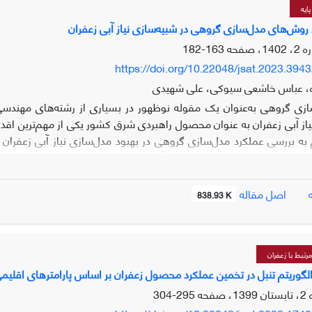
05/0 کیلوگرم بر هکتار نسبت به دوره مشا
ایه
د روش‌های مدل‌سازی گروهی در شبیه‌سازی نیاز آبی زعفران
163-182
قلیم، افزایش دما، افزایش نیاز آبی و در نهایت افزایش ردپای مصرف آب 
https://doi.org/10.22048/jsat.2023.394
برای پیاده­سازی الگوی مناسب مصارف آبی در دشت و به کار گرفتن راه
ه، عباس خاشعی سیوکی، علی شهیدی
 بر کاهش سطح زیرکشت، کم آبیاری، تغییر الگوی کشت و تغییر تقویم زراع
ازی گروهی به‌عنوان یک مقوله نوظهور در بسیاری از رشته‌های مهن
ز آبی زعفران به عنوان محصول راهبردی شرق کشور یکی از مهم‌ترین اقدامات 
ه بررسی عملکرد مدل‌سازی گروهی در بهبود مدل‌سازی نیاز آبی زعفران در
 دوم کشت در گام نخست در محل آزمایشگاه لایسی‌متری دانشگاه بیرجند جمع‌
اصل مقاله
838.93 K
وایولین Violin assessment)، ارزیابی کم/بیش تخمینی، مقایسه سری زما
م در شبیه‌سازی نیاز آبی زعفران، امکان بهبود نتایج همچنان وجود دارد.
تبط با زعفران
کیفیت بسیار بهتری نسبت به خروجی مدل درخت تصمیم و روش Bagging برخوردار است.
 الگوریتم تنبل در تخمین عملکرد محصول زعفران بر اساس پارامترهای اقلیمی
295-304