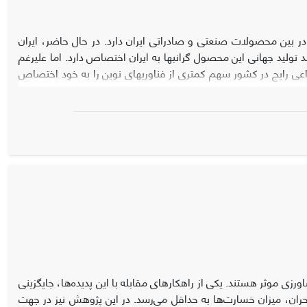
در بین محصولات صنعتی و صادراتی ایران دارد. در حال حاضر، ایران
ولید کننده و صادرکننده زعفران در جهان است، به طوری که بیش از 7/93 درصد تولید جهانی این محصول گران­بها به ایران اختصاص دارد. اما علیرغم
 رایج در کشور سهم کمتری از فناوری­های نوین را به خود اختصاص
داده و تولید آن عمدتاً بر دانش بومی متکی بوده است. پژوهش حاضر با هدف توسعه و ارزیابی کارایی مدل­های KStar و LWL در محاسبه عملکرد محصول گیاه
 با استفاده از آمار عملکرد این محصول و عوامل اقلیمی طی سال­های
2
)، میانگین قدر مطلق خطا (MAE)، ریشه متوسط خطای مربعات
2
، 00/0 =MAE ، 00/0 = RMSEو 00/1 =
NSE می­باشند که از دقت مناسبی در تخمین عملکرد گیاه زعفران داشت. این دقت بالای مدل KStar، باعث شده که بتوان به راحتی عملکرد زعفران را در مناطق
ی موثر هستند. یکی از راهکارهای مقابله با این پدیده‌ها، جایگزینی
حران، میزان خسارت‌ها به حداقل می‌رسد. در این پژوهش نیز در جهت