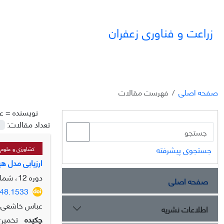
زراعت و فناوری زعفران
صفحه اصلی
فهرست مقالات
نویسنده =
ع
تعداد مقالات:
جستجوی پیشرفته
کشاورزی و علوم پ
ارزیابی مدل هیبریدی شبکه عصبی کواتی COA
دوره 12، شماره 4، 1403، صفحه
صفحه اصلی
148.1533
عباس خاشعی 
اطلاعات نشریه
چکیده
تخمین 