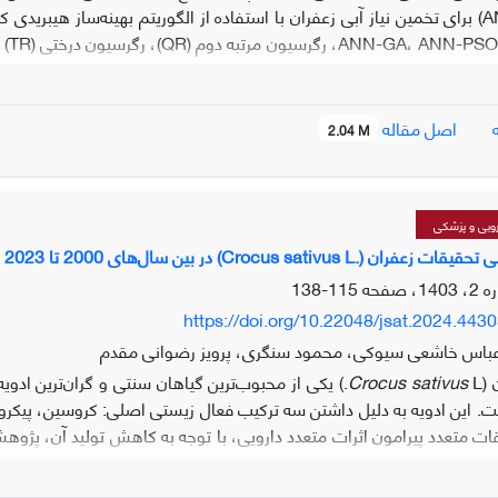
ر، متوسط)، سرعت باد، رطوبت نسبی، تابش خالص و روز از سال بود. نتای
اصل مقاله
2.04 M
از سال، بهترین عملکرد را در تخمین نیاز آبی زعفران داشت. بر اساس یاف
ط استفاده از حداقل پارامترهای اقلیمی، در مقایسه با سایر مدل‌های داده‌ک
رویی و پزشکی
 (.Crocus sativus L) در بین سال‌های 2000 تا 2023
115-138
https://doi.org/10.22048/jsat.2024.443
باس خاشعی سیوکی، محمود سنگری، پرویز رضوانی مقدم
 (
Crocus sativus
ت. این ادویه به دلیل داشتن سه ترکیب فعال زیستی اصلی: کروسین، پیکرو
ات متعدد پیرامون اثرات متعدد دارویی، با توجه به کاهش تولید آن، پژوهش‌
 بیبلیومتریک از انتشارات مذکور، این پتانسیل را دارد که بینش‌هایی در 