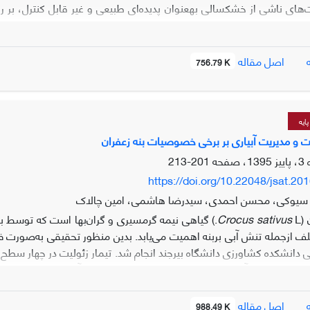
ی ناشی از خشکسالی به­عنوان پدیده‌ای طبیعی و غیر قابل کنترل، بر 
شبیه‌سازی مو
اصل مقاله
756.79 K
. انتخاب یک ایستگاه مرجع و با استفاده از توزیع تجمعی به دست آمده، ع
تگاه‌های مورد مطالعه بررسی شده است. نتایج به­دست آمده از این پژ
راوانی خشکسالی در چهار ایستگاه خراسان جنوبی دو برابر ایستگاه‌های 
با ضریب همبستگی 85/0 توانست به خوبی عملکرد را پیش‌بینی نماید. در پا
ایه
و نهبندان کمترین ریسک نسبی نسبت به ایستگاه مرجع (تربت­حیدریه) را داشت
لیت و مدیریت آبیاری بر برخی خصوصیات بنه زعفران
201-213
https://doi.org/10.22048/jsat.20
سیوکی، محسن احمدی، سیدرضا هاشمی، امین چالاک
 (
Crocus sativus
L.) گیاهی نیمه گرمسیری و گران‌بها است که توسط بن
سطح (I1: آبیاری سنتی، I2: آبیاری ب
اصل مقاله
988.49 K