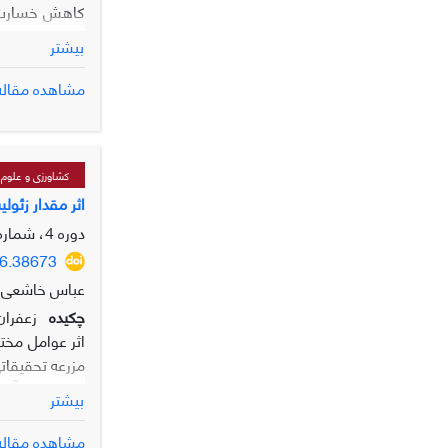
کاهش خسارت‌ها
بیشتر
مشاهده مقاله
تولید می‌گردد
ریسک نسبی ایس
قراردارند و ف
کشاورزی و علوم پ
قاین، بیشترین 
اثر مقدار زئو
دوره 4، شماره 3، پاییز 1395، صفحه
16.38673
عباس خاشعی 
چکیده
زعفران
بیشتر
مشاهده مقاله