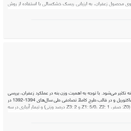
روی محصول زعفران، به ارزیابی ریسک خشکسالی با استفاده از روش
نت­کارلو پرداخته شد. شاخص خشکسالی بارش استاندارد شده (SPI) ماهانه و میانگین دمای ماهانه به عنوان متغیرهای مستقل در تابع توزیع
عملکرد محاسبه می‌شود. با کمک روش فراابتکاری شبکه عصبی مصنوعی (ANN)، ارتباط بین متغیرهای مستقل (دما و SPI) و متغیر وابسته (عملکرد محصول
زعفران) برقرار می‌شود. سپس داده‌‌ی تصادفی از متغیرهای مستقل ساخته می‌شود و با شبکه عصبی مصنوعی آموزش یافته، 2000 عملکرد شبیه‌سازی شده
امل ریسک محاسبه شد و با رسم نمودار عامل ریسک-عملکرد استاندارد،
وهش نشان داد که بیشترین سال‌های مورد مطالعه در محدوده نرمال
مورد مطالعه در خراسان رضوی می‌باشد. همین­طور شبکه عصبی مصنوعی
یان بر اساس نتایج به­دست آمده از نمودار ریسک-عملکرد استاندارد، ایستگاه‌های
ند.
ه تکثیر می‌شود. با توجه به اهمیت وزن بنه در عملکرد زعفران، بررسی
اثر عوامل مختلف ازجمله تنش آبی بربنه اهمیت می‌یابد. بدین منظور تحقیقی به‌صورت فاکتوریل و در قالب طرح کاملاً تصادفی طی سال‌های‌ 1394-1392 در
مزرعه تحقیقاتی دانشکده کشاورزی دانشگاه بیرجند انجام شد. تیمار زئولیت در چهار سطح (Z0: صفر، Z1: 5/0، Z2: 1 و Z3: 2 درصد وزنی) و تیمار آبیاری در سه
ا تخلیه 70 درصد رطوبتی و I3: آبیاری کامل) در سه تکرار در نظر گرفته‌شدند. نتایج نشان‌داد که سطح مصرف زئولیت اثر
معنی‌داری بر متوسط وزن بنه، تعداد بنه با وزن کمتر از 2 گرم، تعداد بنه با وزن بین 6 تا 8 گرم و تعداد بنه خواهری داشت (P≤0.01). مدیریت آبیاری نیز اثر
معنی‌داری بر متوسط وزن بنه (P≤0.01)، تعداد بنه با وزن بین 6 تا 8 گرم و تعداد بنه خواهری داشت (P≤0.05). وزن بنه در تیمارهای بدون کاربرد زئولیت (Z0I1،