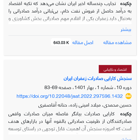
چکیده
تجارب چندساله اخیر ایران نشان می‌دهد که تکیه اقتصاد
به درآمد حاصل از فروش نفت خام، بی‌ثباتی درآمد صادراتی را
به‌دنبال دارد.زعفران یکی از اقلام مهم صادراتی بخش کشاورزی و
گیاهان دارویی است که در سال‌های اخیر علی‌رغم افزایش سطح
بیشتر
زیرکشت و تولید ، صادرات هم‌پای آن رشد نداشته است. استان
خراسان‌رضوی یکی از استان‌های پیش‌رو در تولید و تجارت این
اصل مقاله
مشاهده مقاله
643.03 K
محصول به‌حساب می‌آید. این مطالعه بر آن است تا ضمن ارائه
شاخص چندبعدی توسعه صادرات به بررسی عامل های مؤثر بر
این شاخص در مورد محصول زعفران در خراسان رضوی و
کشورهای طرف تجارت آن در دوره زمانی 2020- 2011 بپردازد.
اقتصاد و بازاریابی
آمار و اطلاعات لازم از طریق تکمیل پرسشنامه از 24 شرکت
سنجش کارایی صادرات زعفران ایران
صادرکننده فعال در این حوزه در استان خراسان رضوی و 14
دوره 10، شماره 1، بهار 1401، صفحه
69-83
شرکت صادرکننده در کشورهای آلمان، ایتالیا، هند و چین جمع
https://doi.org/10.22048/jsat.2022.297596.1432
آوری گردید. به منظور بررسی شبکه تجارت خارجی زعفران و عوامل
حسین محمدی، میلاد امینی زاده، حنانه آقاصفری
مؤثر بر شاخص توسعه صادرات از الگوی پانل سه بعدی استفاده
چکیده
کارایی صادرات بیانگر فاصله میزان صادرات واقعی
گردید. اندازه گیری شاخص توسعه صادرات با استفاده از
صادرکنندگان از ظرفیت صادراتی بالقوه آن­ها در بازارهای هدف
زیرشاخص های عملکرد صادرات، مدیریت صادرات و راهبرد
است که امروزه سنجش آن اهمیت قابل توجهی در راستای توسعه
صادراتی انجام گردید. نتایج نشان داد که سابقه فعالیتی شرکت،
صادرات و تحلیل رقابت­پذیری آن­ها دارد. صادرات زعفران به عنوان با
اندازه شرکت، استراتژی های بازاریابی، استانداردهای صادراتی،
بیشتر