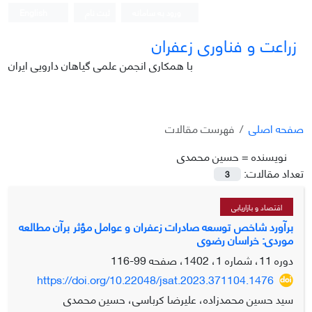
ورود به سامانه
ثبت نام
English
زراعت و فناوری زعفران
با همکاری انجمن علمی گیاهان دارویی ایران
صفحه اصلی
فهرست مقالات
نویسنده =
حسین محمدی
تعداد مقالات:
3
اقتصاد و بازاریابی
برآورد شاخص توسعه صادرات زعفران و عوامل مؤثر برآن مطالعه
موردی: خراسان رضوی
دوره 11، شماره 1، 1402، صفحه
99-116
https://doi.org/10.22048/jsat.2023.371104.1476
سید حسین محمدزاده، علیرضا کرباسی، حسین محمدی