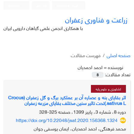
ورود به سامانه
ثبت نام
English
زراعت و فناوری زعفران
با همکاری انجمن علمی گیاهان دارویی ایران
صفحه اصلی
فهرست مقالات
نویسنده =
احمد احمدیان
تعداد مقالات:
8
کشاورزی و علوم پایه
اثر بقایای بنه و عصاره آن بر عملکرد برگ و گل زعفران (Crocus
sativus L.)تحت تاثیر سنین مختلف بقایای مزرعه زعفران
دوره 8، شماره 3، پاییز 1399، صفحه
325-328
https://doi.org/10.22048/jsat.2020.156368.1324
محمد فرهنگی، احمد احمدیان، ایمان یوسفی جوان