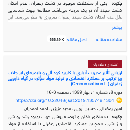
چکیده
یکی از مشکلات موجود در کشت زعفران، عدم امکان
کشت مجدد آن در یک مزرعه می‌باشد. مطالعه جهت شناسایی
علل عدم امکان کشت مجدد زعفران ضروری به نظر می‌رسد. این
تحقیق به منظور بررسی اثر سنین مختلف خاک مزرعه زعفران و
بیشتر
همچنین کاربرد بنه و عصاره آن بر عملکرد و اجزای عملکرد گل و
برگ زعفران، بصورت فاکتوریل در قالب طرح پایه کاملاً تصادفی و
اصل مقاله
مشاهده مقاله
666.39 K
با سه تکرار در سال‌های زراعی 96-1395و 97-1396 در محیط و
شرایط طبیعی واقع در شهرستان تربت‌حیدریه انجام گردید. فاکتور
اول سن مزرعه در سه سطح (شامل شاهد یا خاک مزرعه بدون
کشت زعفران، خاک مزرعه دوسال پس از خروج بنه و خاک مزرعه
کشاورزی و علوم پایه
تحت کشت زعفران در سال چهارم) و فاکتور دوم کاربرد بنه و
ارزیابی تأثیر مدیریت آبیاری با کاربرد کود آلی و پلیمرهای ابر جاذب
ریز ترکیب بر عملکرد اقتصادی و تولید مواد مؤثره در گیاه دارویی
عصاره بنه زعفران در سه سطح (شامل عدم مصرف بنه به عنوان
زعفران (.Crocus sativus L)
شاهد، بنه خرد شده زعفران به میزان 14 تن در هکتار و مصرف
دوره 8، شماره 1، بهار 1399، صفحه
3-18
عصاره آبی بنه با غلظت 50 درصد) بود. نتایج نشان داد صفات
https://doi.org/10.22048/jsat.2019.135749.1304
مورد بررسی تحت تأثیر تیمارها قرار گرفتند. نتایج نشان داد کشت
مجدد زعفران در مزرعه باعث کاهش معنی‌دار (0.05 ≥p) عملکرد
امین رمضانی، حسین آرویی، مجید عزیزی، احمد احمدیان
برگ و گل زعفران به ترتیب به‌میزان بیش از 17 و 27 درصد
چکیده
به منظور یافتن و توصیه روشی جهت بهبود رشد رویشی
شده‌است. همچنین کاربرد عصاره آبی و بنه خرد شده زعفران باعث
و زایشی، همچنین عملکرد اقتصادی زعفران با استفاده از مواد
کاهش بیش از 10 درصدی اجزای گل و برگ زعفران گردید.
آلی اصلاح کننده خاک، آزمایشی بصورت کرت‌های خرد شده