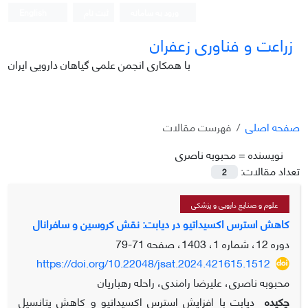
ورود به سامانه
ثبت نام
English
زراعت و فناوری زعفران
با همکاری انجمن علمی گیاهان دارویی ایران
صفحه اصلی
فهرست مقالات
نویسنده =
محبوبه ناصری
تعداد مقالات:
2
علوم و صنایع دارویی و پزشکی
کاهش استرس اکسیداتیو در دیابت: نقش کروسین و سافرانال
دوره 12، شماره 1، 1403، صفحه
71-79
https://doi.org/10.22048/jsat.2024.421615.1512
محبوبه ناصری، علیرضا رامندی، راحله رهباریان
چکیده
دیابت با افزایش استرس اکسیداتیو و کاهش پتانسیل