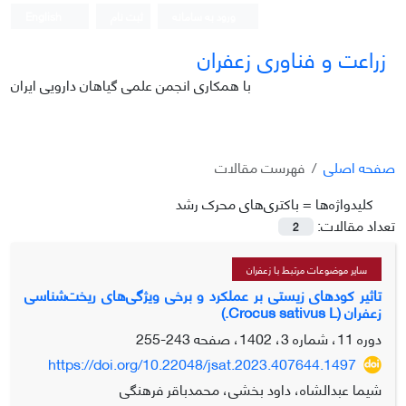
ورود به سامانه
ثبت نام
English
زراعت و فناوری زعفران
با همکاری انجمن علمی گیاهان دارویی ایران
صفحه اصلی
فهرست مقالات
کلیدواژه‌ها =
باکتری‌های محرک رشد
تعداد مقالات:
2
سایر موضوعات مرتبط با زعفران
تاثیر کودهای زیستی بر عملکرد و برخی ویژگی‌های ریخت‌شناسی
زعفران (Crocus sativus L.)
دوره 11، شماره 3، 1402، صفحه
243-255
https://doi.org/10.22048/jsat.2023.407644.1497
شیما عبدالشاه، داود بخشی، محمدباقر فرهنگی