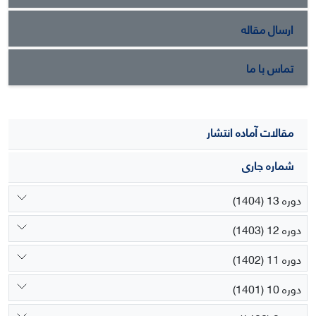
افزایش یافت. به‌طورکلی تلقیح بنه‌های زعفران با باکتری‌های
سودوموناس و باسیلوس با اثر بر جذب عناصر غذایی باعث بهبود
ارسال مقاله
اکثر صفات کمی و کیفی زعفران شد.
تماس با ما
مقالات آماده انتشار
شماره جاری
دوره 13 (1404)
دوره 12 (1403)
دوره 11 (1402)
دوره 10 (1401)