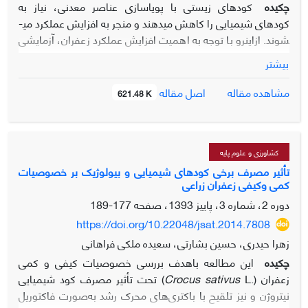
چکیده
کودهای زیستی با پویاسازی عناصر معدنی، نیاز به
کودهای شیمیایی را کاهش می­دهند و منجر به افزایش عملکرد می­
شوند. از­این­رو با توجه به اهمیت افزایش عملکرد زعفران، آزمایشی
در قالب طرح بلوک­های کامل تصادفی با سه تکرار در مزرعه
بیشتر
تحقیقاتی اداره منابع طبیعی سمنان در سال زراعی 1401-1400
انجام شد. تیمارهای آزمایشی شامل کودهای زیستی فروزینک­­بارور،
اصل مقاله
مشاهده مقاله
621.48 K
پتابارور-2، فسفاته بارور-2 و ترکیب آن­ها با هم در کنار شاهد (8
تیمار) بودند که به صورت کودآبیاری در اواسط بهمن ماه 1400 در
دو سطح صفر و نیم لیتر در هکتار اعمال شدند. صفات مورد
بررسـی شـامل تعداد گل، وزن گل تازه و خشک، وزن تر و خشک
کشاورزی و علوم پایه
کلالـه، طول کلاله و قطر نوک کلاله، طول دوره گلدهی، تعداد
تأثیر مصرف برخی کودهای شیمیایی و بیولوژیک بر خصوصیات
کمی وکیفی زعفران زراعی
برگ و محتـوای کلروفیل برگ بودند. مقایسه میانگین­ها نشان داد
که کودهای زیستی باعث افزایش معنی­دار (05/0p ≤) در تمامی
دوره 2، شماره 3، پاییز 1393، صفحه
177-189
صفات به جز تعداد برگ، طول کلاله و قطر نوک کلاله در مقایسه
https://doi.org/10.22048/jsat.2014.7808
با شاهد شدند. صفات مورد بررسی بهترین نتایج خود را تحت
زهرا حیدری، حسین بشارتی، سعیده ملکی فراهانی
کاربرد ترکیبی کودهای زیستی فروزینک­بارور و پتابارور-2 نشان
چکیده
این مطالعه باهدف بررسی خصوصیات کیفی و کمی
دادند. به­طوری­که بیشترین مقادیر تعداد گل (175 عدد در متر مربع)،
زعفران (.
Crocus sativus
L) تحت تأثیر مصرف کود شیمیایی
وزن تر گل (61/72 گرم در متر مربع)، وزن خشک گل (92/7 گرم در
نیتروژن و نیز تلقیح با باکتری‌های محرک رشد به‌صورت فاکتوریل
متر مربع)، طول دوره گلدهی (21 روز)، محتوای کلروفیل
a