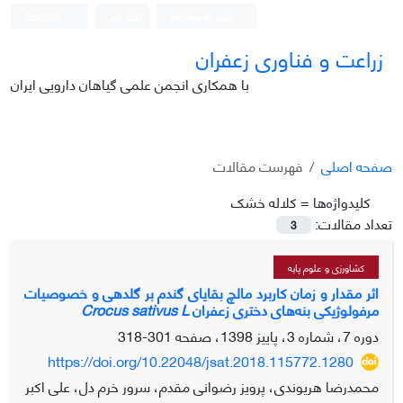
ورود به سامانه
ثبت نام
English
زراعت و فناوری زعفران
با همکاری انجمن علمی گیاهان دارویی ایران
صفحه اصلی
فهرست مقالات
کلیدواژه‌ها =
کلاله خشک
تعداد مقالات:
3
کشاورزی و علوم پایه
اثر مقدار و زمان کاربرد مالچ بقایای گندم بر گلدهی و خصوصیات
مرفولوژیکی بنه‌های دختری زعفران
Crocus sativus L
دوره 7، شماره 3، پاییز 1398، صفحه
301-318
https://doi.org/10.22048/jsat.2018.115772.1280
محمدرضا هریوندی، پرویز رضوانی مقدم، سرور خرم دل، علی اکبر