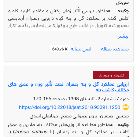
مویدی
چکیده
به‌منظور بررسی تأثیر زمان پخش و مقادیر کاربرد کاه و
کلش گندم بر عملکرد گل و بنه گیاه دارویی زعفران آزمایشی
به‌صورت فاکتوریل در قالب طرح بلوک­­های­کامل تصادفی با سه تکرار
در مزرعه ایستگاه تحقیقات کشاورزی و منابع طبیعی گناباد
بیشتر
وابسته به مرکز تحقیقات و آموزش کشاورزی و منابع طبیعی
خراسان رضوی (بخش زعفران و گیاهان دارویی) در دو سال زراعی
اصل مقاله
مشاهده مقاله
640.76 K
95-94 و 96-95 اجرا شد. فاکتورهای آزمایش شامل مقدار کاربرد
کلش گندم (2، 4، 6 و 8 تن در هکتار) و زمان کاربرد کلش گندم
(اول خردادماه، 15تیرماه و اول شهریورماه به‌صورت پخش
سطحی) بودند. نتایج تجزیه واریانس حاکی از تأثیر معنی­دار زمان
کشاورزی و علوم پایه
پخش مالچ کلش گندم، مقادیر کاربرد مالچ و نیز اثر متقابل آن­ها بر
ارزیابی عملکرد گل و بنه زعفران تحت تأثیر وزن و عمق های
مختلف کاشت بنه
تمامی شاخص­های گلدهی زعفران در سطح یک درصد بود. پخش
مالچ کلش در اول خردادماه در مقایسه با اول شهریورماه بیشترین
دوره 7، شماره 2، تابستان 1398، صفحه
155-170
تأثیر را در افزایش تعداد گل، عملکرد گل و عملکرد کلاله خشک
https://doi.org/10.22048/jsat.2018.93391.1250
زعفران (به­ترتیب تا 7/41 ، 9/16و 50 درصد) داشت. همچنین
محسن رضویان، پرویز رضوانی مقدم، قربانعلی اسدی
تمامی شاخص­های موردمطالعه بنه­های دختری زعفران به‌طور
چکیده
به‌منظور مطالعه‌ اثر وزن‌های مختلف بنه‌ مادری و عمق
معنی­داری تحت تأثیر زمان پخش مالچ کلش، سطوح کلش و نیز
کاشت بر عملکرد گل و بنه‌ زعفران (
Crocus sativus
L.)،
اثرات متقابل آن­ها در سطح یک درصد قرار گرفت. در بین تیمارهای