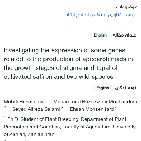
موضوعات
زیست فناوری، ژنتیک و اصلاح نباتات
عنوان مقاله
English
Investigating the expression of some genes
related to the production of apocarotenoids in
the growth stages of stigma and tepal of
cultivated saffron and two wild species
نویسندگان
English
1
Mehdi Hassanlou
Mohammad Reza Azimi Moghaddam
2
3
4
Seyed Alireza Salami
Ehsan Mohsenifard
1
Ph.D. Student of Plant Breeding, Department of Plant
Production and Genetics, Faculty of Agriculture, University
of Zanjan, Zanjan, Iran.