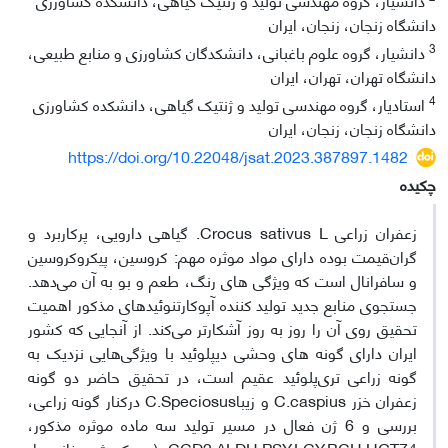
دانشگاه زنجان، زنجان، ایران
3
دانشیار، گروه علوم باغبانی، دانشکدگان کشاورزی و منابع طبیعی،
دانشگاه تهران، تهران، ایران
4
استادیار، گروه مهندسی تولید و ژنتیک گیاهی، دانشکده کشاورزی
دانشگاه زنجان، زنجان، ایران
https://doi.org/10.22048/jsat.2023.387897.1482
چکیده
زعفران زراعی Crocus sativus L. گیاهی دارویی، پرکاربرد و
گران‌قیمت بوده دارای مواد موثره مهم: کروسین، پیکروکروسین
و سافرانال است که ویژگی های رنگ، طعم و بو به آن می‌دهد.
جستجوی منابع جدید تولید کننده آپوکارتنوئیدهای مذکور اهمیت
تحقیق روی آن را روز به روز آشکارتر می‌کند. از آنجایی که کشور
ایران دارای گونه های وحشی دیپلوئید با ویژگی‌هایی نزدیک به
گونه زراعی تری‌پلوئید عقیم است، در تحقیق حاضر دو گونه
زعفران خزر C.caspius و زیباC.Speciosus درکنار گونه زراعی،
بررسی و 6 ژن فعال در مسیر تولید سه ماده موثره مذکور،
CCD2,ALDH,PSY,LCY,BCH,UGT74 (و یک ژن خانه دار