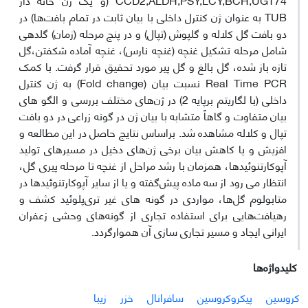
TUB به عنوان ژن کنترل داخلی با بیان ثابت در تمام بافت‌ها) در
دو بافت گل کلاله و گلپوش (تپال) و در پنج مرحله (زمان) گلدهی
شامل مرحله تشکیل غنچه (غنچه نارس)، غنچه آماده شکفتن،گل
تازه باز شده، گل بالغ و گل پیر مورد تحقیق قرار گرفت. با کمک
Real Time PCR نسبت بیان (Fold change) به ژن کنترل
داخلی (با لگاریتم برپایه 2) در ژن‌های مختلف بررسی و الگو های
بیان متفاوت و گاهاً متشابه با بیان ژن در گونه زراعی در دو بافت
تپال و کلاله مشاهده شد. براساس نتایج حاصل در این مطالعه و
افزیش و یا کاهش بیان برخی ژن‌های دخیل در مسیرهای تولید
آپوکارتنوئیدها، همزمان با رشد مراحل از غنچه تا مرحله پیری گل،
انتظار می رود از سه ماده پیش‌گفته و یا از سایر آپوکارتنوئیدها در
متابولوم گل‌ها، مواردی در گونه های غیر تری‌پلوئید کشف و
رهیافت‌هایی برای استفاده تجاری از گونه‌های وحشی زعفران
ایرانی ایجاد و مسیر تجاری سازی آن هموارگردد.
کلیدواژه‌ها
کروسین
پیکروکروسین
سافرانال
خزر
زیبا