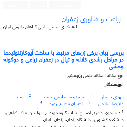
ورود به سامانه
ثبت نام
English
زراعت و فناوری زعفران
با همکاری انجمن علمی گیاهان دارویی ایران
بررسی بیان برخی ژن‌های مرتبط با ساخت آپوکارتنوئیدها
در مراحل رشدی کلاله و تپال در زعفران زراعی و دوگونه‌
وحشی
نوع مقاله : مقاله علمی پژوهشی
نویسندگان
2
1
مهدی حسنلو
محمدرضا عظیمی مقدم
سید
4
3
علیرضا سلامی
احسان محسنی فرد
1
دانشجوی دکتری اصلاح نباتات گروه مهندسی تولید و ژنتیک گیاهی،
دانشکده کشاورزی دانشگاه زنجان، زنجان، ایران
2
دانشیار، گروه مهندسی تولید و ژنتیک گیاهی، دانشکده کشاورزی