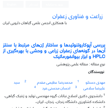
ورود به سامانه
ثبت نام
English
زراعت و فناوری زعفران
با همکاری انجمن علمی گیاهان دارویی ایران
بررسی آپوکاروتنوئیدها و ساختار ژن‌های مرتبط با سنتز
آن‌ها در گونه‌های زعفران زراعی و وحشی با بهره‌گیری از
HPLC و ابزار بیوانفورماتیک
نوع مقاله : مقاله علمی پژوهشی
نویسندگان
2
1
مهدی حسنلو
محمدرضا عظیمی مقدم
سید
4
3
علیرضا سلامی
احسان محسنی فرد
1
دانشجوی دکتری اصلاح نباتات گروه مهندسی تولید و ژنتیک گیاهی،
دانشکده کشاورزی دانشگاه زنجان، زنجان، ایران،
2
دانشیار، گروه مهندسی تولید و ژنتیک گیاهی، دانشکده کشاورزی