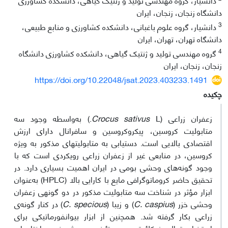
دانشگاه زنجان، زنجان، ایران
3
دانشیار، گروه علوم باغبانی، دانشکده کشاورزی و منابع طبیعی،
دانشگاه تهران، تهران، ایران
4
گروه مهندسی تولید و ژنتیک گیاهی، دانشکده کشاورزی دانشگاه
زنجان، زنجان، ایران
https://doi.org/10.22048/jsat.2023.403233.1491
چکیده
زعفران زراعی (
Crocus sativus
L.) به‌واسطه وجود سه
متابولیت کروسین، پیکروکروسین و سافرانال دارای ارزش
اقتصادی بالایی است. دست­یابی به متابولیت­های مذکور به ویژه
کروسین، در منابعی ‌غیر از زعفران زراعی رویکردی است که با
وجود گونه‌های وحشی بومی در ایران اهمیت بسیاری دارد. در
تحقیق حاضر کروماتوگرافی مایع با کارایی بالا (HPLC) به‌عنوان
ابزار مؤثر در شناخت سه متابولیت مذکور در دو گونه­ی‌ زعفران
وحشی خزر (
C. caspius
) و زیبا (
C. specious
) در کنار گونه‌ی
زراعی بکار گرفته شد. همچنین از ابزار بیوانفورماتیکی برای
استخراج توالی نوکلئوتیدی، پروتئینی و پیش‌بینی ساختارهای