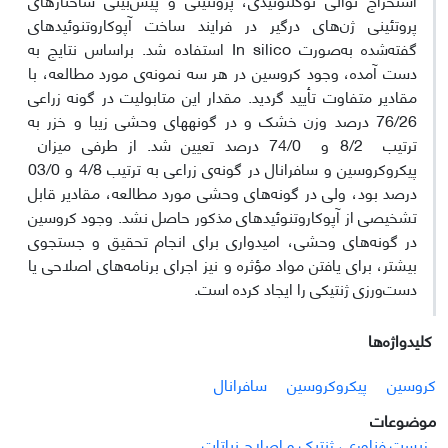
پروتئینی ژن‌های درگیر در فرایند ساخت آپوکاروتنوئیدهای
گفته‌شده به‌صورت In silico استفاده شد. براساس نتایج به
دست آمده، وجود کروسین در هر سه نمونه‌‌ی مورد مطالعه، با
مقادیر متفاوت تأیید گردید. مقدار این متابولیت در گونه زراعی
76/26 درصد وزن خشک و در گونه­های وحشی زیبا و خزر به
ترتیب 8/2 و
74/0 درصد تعیین شد. از طرفی میزان
پیکروکروسین و سافرانال در گونه‌ی زراعی به ترتیب 4/8 و 03/0
درصد بود، ولی در گونه‌های وحشی مورد مطالعه، مقادیر قابل
تشخیصی از آپوکاروتنوئیدهای مذکور حاصل نشد. وجود کروسین
در گونه‌های وحشی، امیدواری‌ برای انجام تحقیق و جستجوی
بیشتر، برای یافتن مواد مؤثره و نیز اجرای برنامه‌های اصلاحی یا
دست‌ورزی ژنتیکی را ایجاد کرده است.
کلیدواژه‌ها
کروسین
پیکروکروسین
سافرانال
موضوعات
زیست فناوری، ژنتیک و اصلاح نباتات