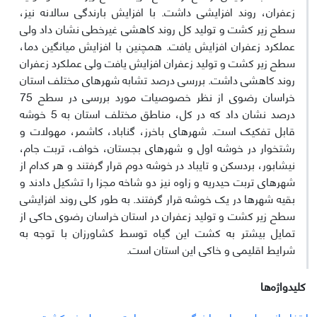
زعفران، روند افزایشی داشت. با افزایش بارندگی سالانه نیز،
سطح زیر کشت و تولید کل روند کاهشی غیرخطی نشان داد ولی
عملکرد زعفران افزایش یافت. همچنین با افزایش میانگین دما،
سطح زیر کشت و تولید زعفران افزایش یافت ولی عملکرد زعفران
روند کاهشی داشت. بررسی درصد تشابه شهرهای مختلف استان
خراسان رضوی از نظر خصوصیات مورد بررسی در سطح 75
درصد نشان داد که در کل، مناطق مختلف استان به 5 خوشه
قابل تفکیک است. شهرهای باخرز، گناباد، کاشمر، مه­ولات و
رشتخوار در خوشه اول و شهرهای بجستان، خواف، تربت جام،
نیشابور، بردسکن و تایباد در خوشه دوم قرار گرفتند و هر کدام از
شهرهای تربت حیدریه و زاوه نیز دو شاخه مجزا را تشکیل دادند و
بقیه شهرها در یک خوشه قرار گرفتند. به طور کلی روند افزایشی
سطح زیر کشت و تولید زعفران در استان خراسان رضوی حاکی از
تمایل بیشتر به کشت این گیاه توسط کشاورزان با توجه به
شرایط اقلیمی و خاکی این استان است.
کلیدواژه‌ها
ارتفاع از سطح دریا
بارندگی
درجه حرارت
سطح زیر کشت