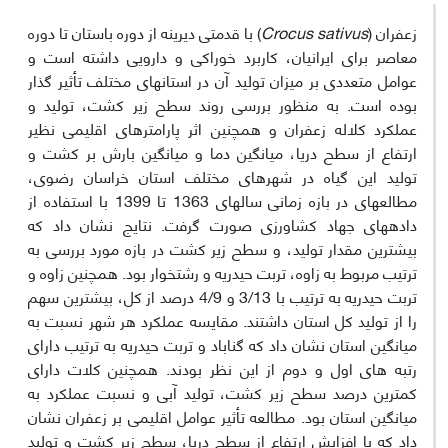
زعفران (
Crocus sativus
) با قدمتی دیرینه از دوره باستان تا دوره
معاصر برای ایرانیان، کاربرد خوراکی و دارویی داشته است و
عوامل متعددی بر میزان تولید آن در استان­های مختلف تأثیر گذار
بوده است. به منظور بررسی روند سطح زیر کشت، تولید و
عملکرد کلاله زعفران و همچنین اثر پارامترهای اقلیمی نظیر
ارتفاع از سطح دریا، میانگین دما و میانگین بارش بر کشت و
تولید این گیاه در شهرهای مختلف استان خراسان رضوی،
مطالعه­ای در بازه زمانی سال­های 1363 تا 1399 با استفاده از
داده­های جهاد کشاورزی صورت گرفت.
نتایج نشان داد که
بیشترین مقدار تولید، و سطح زیر کشت در بازه مورد بررسی به
ترتیب مربوط به زاوه، تربت حیدریه و رشتخوار بود. همچنین زاوه و
تربت حیدریه به ترتیب با 3/13 و 4/9 درصد از کل، بیشترین سهم
را از تولید کل استان داشتند. مقایسه عملکرد هر شهر نسبت به
میانگین استان نشان داد که گناباد و تربت حیدریه به ترتیب دارای
رتبه های اول و دوم از این نظر بودند. همچنین کلات دارای
کمترین درصد سطح زیر کشت، تولید آبی و نسبت عملکرد به
میانگین استان بود. مطالعه تأثیر عوامل اقلیمی بر زعفران نشان
داد که با افزایش ارتفاع از سطح دریا، سطح زیر کشت و تولید