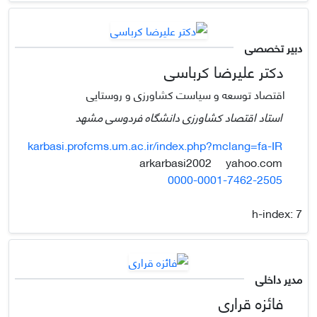
دبیر تخصصی
دکتر علیرضا کرباسی
اقتصاد توسعه و سیاست کشاورزی و روستایی
استاد اقتصاد کشاورزی دانشگاه فردوسی مشهد
karbasi.profcms.um.ac.ir/index.php?mclang=fa-IR
yahoo.com
arkarbasi2002
0000-0001-7462-2505
h-index:
7
مدیر داخلی
فائزه قراری