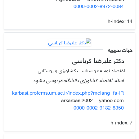
0000-0002-8972-0084
h-index:
14
هیات تحریریه
دکتر علیرضا کرباسی
اقتصاد توسعه و سیاست کشاورزی و روستایی
استاد اقتصاد کشاورزی دانشگاه فردوسی مشهد
karbasi.profcms.um.ac.ir/index.php?mclang=fa-IR
yahoo.com
arkarbasi2002
0000-0002-9182-8350
h-index:
7