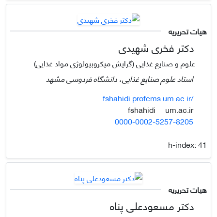
هیات تحریریه
دکتر فخری شهیدی
علوم و صنایع غذایی (گرایش میکرو‌بیو‌لوژی مواد غذایی)
استاد علوم صنایع غذایی، دانشگاه فردوسی مشهد
fshahidi.profcms.um.ac.ir/
um.ac.ir
fshahidi
0000-0002-5257-8205
h-index:
41
هیات تحریریه
دکتر مسعودعلی پناه