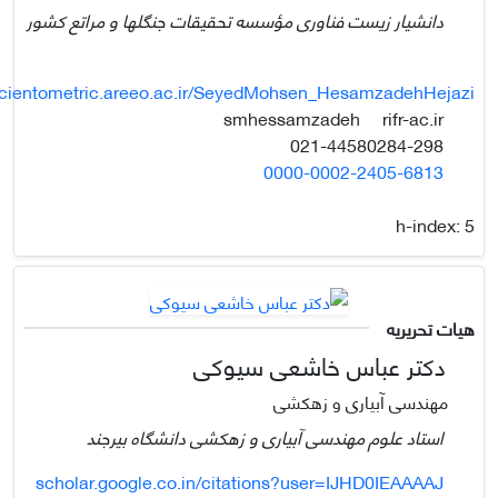
دانشیار زیست فناوری مؤسسه تحقیقات جنگلها و مراتع کشور
cientometric.areeo.ac.ir/SeyedMohsen_HesamzadehHejazi
rifr-ac.ir
smhessamzadeh
021-44580284-298
0000-0002-2405-6813
h-index:
5
هیات تحریریه
دکتر عباس خاشعی سیوکی
مهندسی آبیاری و زهکشی
استاد علوم مهندسی آبیاری و زهکشی دانشگاه بیرجند
scholar.google.co.in/citations?user=IJHD0IEAAAAJ