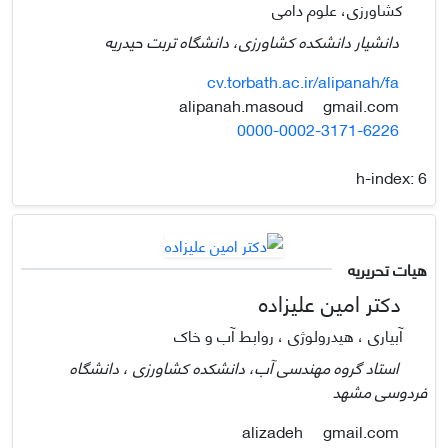
کشاورزی، علوم دامی
دانشیار دانشکده کشاورزی، دانشگاه تربت حیدریه
cv.torbath.ac.ir/alipanah/fa
gmail.com
alipanah.masoud
0000-0002-3171-6226
h-index:
6
هیات تحریریه
دکتر امین علیزاده
آبیاری ، هیدرولوژی ، روابط آب و خاک
استاد گروه مهندسی آب، دانشکده کشاورزی ، دانشگاه
فردوسی مشهد
gmail.com
alizadeh