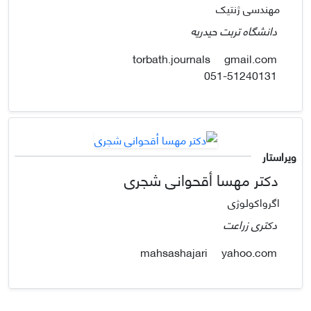
مهندسی ژنتیک
دانشگاه تربت حیدریه
gmail.com
torbath.journals
051-51240131
ویراستار
دکتر مهسا أقحوانی شجری
اگرواکولوژی
دکتری زراعت
yahoo.com
mahsashajari