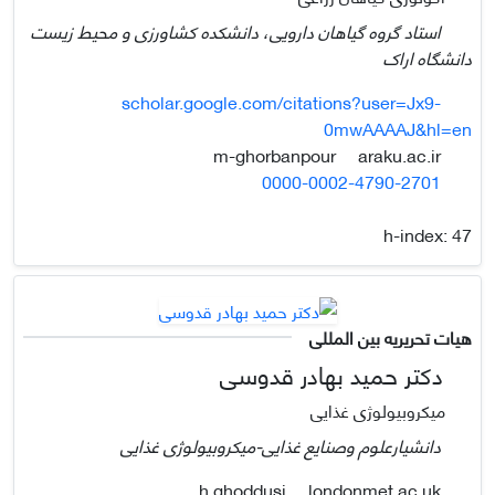
استاد گروه گیاهان دارویی، دانشکده کشاورزی و محیط زیست
دانشگاه اراک
scholar.google.com/citations?user=Jx9-
0mwAAAAJ&hl=en
araku.ac.ir
m-ghorbanpour
0000-0002-4790-2701
h-index:
47
هیات تحریریه بین المللی
دکتر حمید بهادر قدوسی
میکروبیولوژی غذایی
دانشیارعلوم وصنایع غذایی-میکروبیولوژی غذایی
londonmet.ac.uk
h.ghoddusi