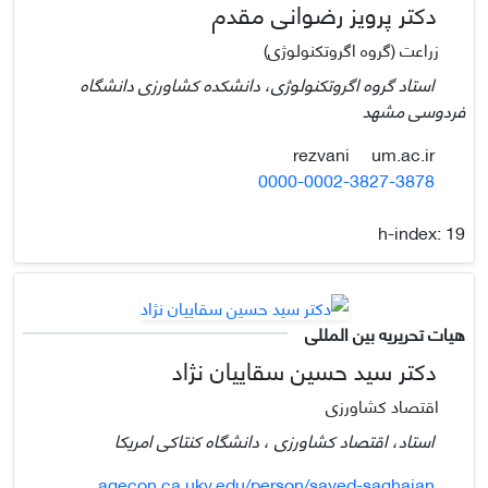
دکتر پرویز رضوانی مقدم
زراعت (گروه اگروتکنولوژی)
استاد گروه اگروتکنولوژی، دانشکده کشاورزی دانشگاه
فردوسی مشهد
um.ac.ir
rezvani
0000-0002-3827-3878
h-index:
19
هیات تحریریه بین المللی
دکتر سید حسین سقاییان نژاد
اقتصاد کشاورزی
استاد، اقتصاد کشاورزی ، دانشگاه کنتاکی امریکا
agecon.ca.uky.edu/person/sayed-saghaian