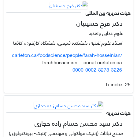
هیات تحریریه بین المللی
دکتر فرح حسینیان
علوم غذایی وتغذیه
استاد علوم تغذیه، دانشکده شیمی، دانشگاه کارلتون، کانادا
carleton.ca/foodscience/people/farah-hosseinian/
cunet.carleton.ca
farahhosseinian
0000-0002-8278-3226
h-index:
25
هیات تحریریه
دکتر سید محسن حسام زاده حجازی
صلاح نباتات (ژنتیک مولکولی و مهندسی ژنتیک- بیوتکنولوژی)