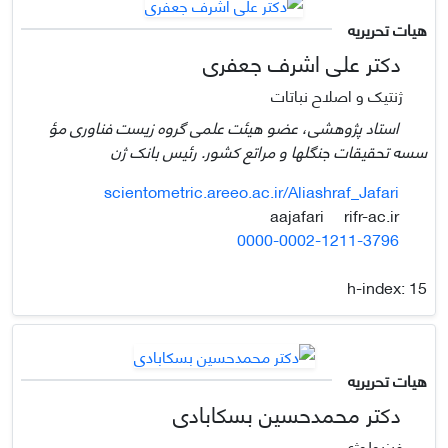
هیات تحریریه
دکتر علی اشرف جعفری
ژنتیک و اصلاح نباتات
استاد پژوهشی، عضو هیئت علمی گروه زیست فناوری مؤ
سسه تحقیقات جنگلها و مراتع کشور. رئیس بانک ژن
scientometric.areeo.ac.ir/Aliashraf_Jafari
rifr-ac.ir
aajafari
0000-0002-1211-3796
h-index:
15
هیات تحریریه
دکتر محمدحسین بسکابادی
فیزیولوژی