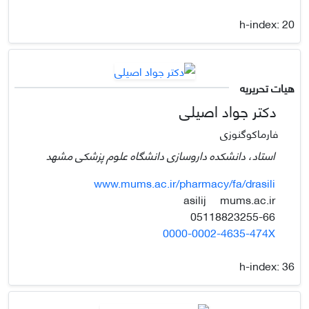
h-index:
20
هیات تحریریه
دکتر جواد اصیلی
فارماکوگنوزی
استاد، دانشکده داروسازی دانشگاه علوم پزشکی مشهد
www.mums.ac.ir/pharmacy/fa/drasili
mums.ac.ir
asilij
05118823255-66
0000-0002-4635-474X
h-index:
36