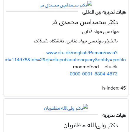
هیات تحریریه بین المللی
دکتر محمدامین محمدی فر
مهندسی مواد غذایی
دانشیار مهندسی مواد غذایی، دانشگاه دانمارک
www.dtu.dk/english/Person/cwis?
id=114978&tab=2&qt=dtupublicationquery&entity=profile
dtu.dk
moamofood
0000-0001-8804-4873
h-index:
45
هیات تحریریه
دکتر ولی‌الله مظفریان