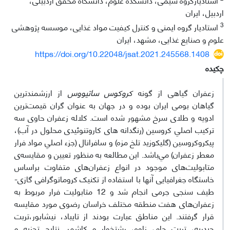
اردبیل، ایران
3
استادیار گروه ایمنی و کنترل کیفیت مواد غذایی، موسسه پژوهشی
علوم و صنایع غذایی، مشهد، ایران
https://doi.org/10.22048/jsat.2021.245568.1408
چکیده
زعفران گیاهی از گونه
کروکوس ساتیووس
از ارزشمندترین
گیاهان بومی ایران بوده و در جهان به عنوان گران قیمت‌ترین
ادویه و طلای سرخ مشهور شده است. ﻛﻼﻟﻪ زعفران ﺣﺎوی ﺳﻪ
ﺗﺮﻛﻴﺐ اﺻﻠﻲ ﻛﺮوﺳﻴﻦ (رنگدانه های کاروتنوئیدی محلول در آب)،
ﭘﻴﻜﺮوﻛﺮوﺳﻴﻦ (ﮔﻠﻴﻜﻮزﻳﺪ ﺗﻠﺦ مزه) و ﺳﺎﻓﺮاﻧﺎل (ﺟﺰء اﺻﻠﻲ ﻣﻮاد ﻓﺮار
ﻣﻌﻄﺮ زعفران) ﻣﻲﺑﺎﺷﺪ. این مطالعه به منظور تعیین و مقایسه‌ی
متابولیت‌های موجود در ﺍﻧﻮﺍع زﻋﻔﺮﺍن‌ﻫﺎی ﻣﺘﻔﺎﻭت ﺑﺮ‌ﺍﺳﺎس
خاستگاه ﺟﻐﺮﺍﻓﯿﺎﯾﯽ آن­ها با استفاده از تکنیک کروماتوگرافی گازی-
طیف سنجی جرمی انجام شد و 12 متابولیت فرار مربوط به
زعفران‌های هفت منطقه مختلف خراسان رضوی مورد مقایسه
قرار گرفتند. این مناطق عبارت بودند از تایباد، نیشابور،تربت
حیدریه، تربت جام، زاوه، رشتخوار و کاشمر. نتایج تجزیه و