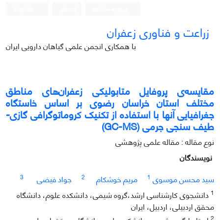
ورود به سامانه
ثبت نام
English
زراعت و فناوری زعفران
با همکاری انجمن علمی گیاهان دارویی ایران
مقایسه‌ی ﭘﺮﻭﻓﺎﯾﻞ ﻣﺘﺎﺑﻮﻟﯿﮑﯽ زﻋﻔﺮﺍن‌ﻫﺎی مناطق
مختلف استان خراسان رضوی ﺑﺮ ﺍﺳﺎس ﺧﺍﺳﺘﮕﺎه
ﺟﻐﺮﺍﻓﯿﺎﯾﯽ آﻧﻬﺎ ﺑﺎ ﺍﺳﺘﻔﺎده ﺍز ﺗﮑﻨﯿﮏ ﮐﺮﻭﻣﺎﺗﻮﮔﺮﺍﻓﯽ ﮔﺎزی-
ﻃﯿﻒ ﺳﻨﺠﯽ ﺟﺮﻣﯽ (GC-MS)
نوع مقاله : مقاله علمی پژوهشی
نویسندگان
3
2
1
سید محسن موسوی
مریم خوشکام
جواد فیضی
1
دانشجوی کارشناسی ارشد،گروه شیمی، دانشکده علوم، دانشگاه
محقق اردبیلی، اردبیل، ایران
2
استادیارگروه شیمی، دانشکده علوم، دانشگاه محقق اردبیلی،