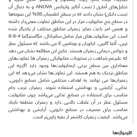
تحلیل‌های آماری ( تست آنالیز واریانس ANOVA و به دنبال آن
تست دانکن) نشان دادند که در سطح اطمینان 95% این نمونه‌ها
در سطح پنج متابولیت فرار در این مناطق تفاوت معنی‌دار داشته
و همین امر باعث تمایز زعفران مناطق مختلف از یکدیگر شده
است. این متابولیت‌های فرار شامل سافرانال، مگاستیگما 4-6-8
ترین، آلفا گایین، ایکوزان و ویتامین E می باشند که مسئول عطر
و خواص درمانی زعفران هستند. نتایج این مطالعه نشان می دهد
که علیرغم شباهت در محتویات متابولیکی زعفران ها تفاوت‌های
معناداری بین سطح برخی ازمتابولیت‌ها وجود دارد اگرچه این
مناطق نزدیک به هم هستند. این تفاوت‌ها نشان می‌دهد که این
زعفران‌ها می توانند به اهداف مختلفی شامل صنایع دارویی،
غذایی، آرایشی و بهداشتی استفاده شوند. زعفران تربت جام
مناسب برای استفاده در صنایع غذایی می‌باشد چون متابولیت
مسئول عطر در آن غلظت بالایی دارد و زعفران منطقه تایباد
مناسب برای مصرف در صنایع دارویی، آرایشی و بهداشتی
می‌باشد. کیفیت زعفران کاشمر از بقیه پایین‌تر است.
کلیدواژه‌ها