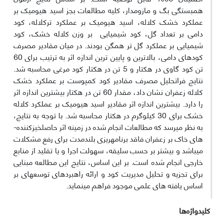
همبستگی بگ و مازومدار، کلیه مطالعات بجز اسید هیومیک بر
عملکرد خشک کلاله، اسید هیومیک بر عملکرد ترکلاله، کود
دامی بر تعداد گل، کود شیمیایی بر وزن کلاله خشک، کود
شیمیایی بر عملکرد گل تر همگن بودند. در میان مقادیر مصرف
کود‌های دامی، بالاترین و پایین­ ترین اندازه اثر به ترتیب برای 60
تن کود گاوی در هکتار و 5 تن در هکتار کود مرغی محاسبه شد.
نتایج فراتحلیل مصرف مقادیر کود کمپوست بر عملکرد خشک
کلاله زعفران نشان داد، مقدار 60 تن در هکتار بیشترین اندازه اثر
را دارد. بیشترین اندازه اثر مقادیر اسید هیومیک بر عملکرد کلاله
خشک برای 30 کیلوگرم در هکتار محاسبه شد. با توجه به نتایج،
به نظر می­رسد که مطالعات انجام شده در زمینه اثر حاصلخیزکننده­
های خاک بر زعفران فاقد برنامه­ریزی بلندمدت برای رفع مشکلات
می­باشد و بیشتر بر حسب سلیقه، سهولت اجرا و یا تقلید از منابع
خارجی انجام شده است. بر این اساس، نتایج این مطالعه مبنایی
برای تجزیه و تحلیل مدیریت کود و ارائه راهبردهای توسعه­ای بر
اساس یافته­ های علمی موجود فراهم می­نماید.
کلیدواژه‌ها