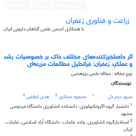
ورود به سامانه
ثبت نام
English
زراعت و فناوری زعفران
با همکاری انجمن علمی گیاهان دارویی ایران
اثر حاصلخیزکننده‌های مختلف خاک بر خصوصیات رشد
و عملکرد زعفران: فراتحلیل مطالعات مزرعه‌ای
نوع مقاله : مقاله علمی پژوهشی
نویسندگان
3
2
1
سرور خرم دل
محمود مختاری
هدی لطیفی
1
دانشیار گروه اگروتکنولوژی، دانشکده کشاورزی دانشگاه فردوسی
مشهد
2
استادیارگروه کشاورزی، واحد قاینات، دانشگاه آزاد اسلامی، قاینات،
ایران
3