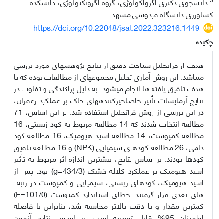
دانشجوی دکتری اگرواکولوژی، گروه اگروتکنولوژی، دانشکده
کشاورزی دانشگاه فردوسی مشهد
https://doi.org/10.22048/jsat.2022.323216.1449
چکیده
هدف از فراتحلیل شناخت دقیق از نتایج پژوهش­های مورد بررسی
می­باشد. این روش آماری تحلیل مجموعه­ای از مطالعات بوده که با
هدف تلفیق یافته­ ها انجام می­شود. به دلیل پراکندگی و تفاوت در
نتایج آزمایشات تأثیر حاصلخیزکننده­های خاک بر عملکرد زعفران،
در این بررسی از روش فراتحلیل استفاده شد. بر این اساس، 71
مطالعه انتخاب شدند که 14 مطالعه مربوط به کود زیستی، 16
مطالعه کمپوست، 14 مطالعه اسید هیومیک، 16 مطالعه کود
دامی، 26 مطالعه کودهای شیمیایی (NPK) و 16 مطالعه تلفیق
کودها بودند. بر اساس نتایج، بیشترین اندازه اثر مربوط به تأثیر
اسید هیومیک بر عملکرد کلاله خشک (434/3=g) بود. پس از
اسید هیومیک، کودهای زیستی، شیمیایی و کمپوست در رتبه­
های بعدی قرار گرفتند. خطای استاندارد کمپوست (101/0=E)
کمترین مقدار و با دقت بالاتر محاسبه شد، بنابراین با فاصله
اطمینان 95% قابل توصیه است. بر اساس نتایج آزمون