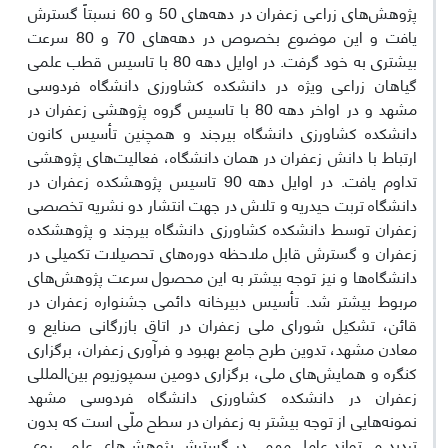
پژوهش‌های زراعی زعفران در دهه‌های 50 و 60 نسبتاً گسترش
یافت و این موضوع بخصوص در دهه‌های 70 و 80 سرعت
بیشتری به‌ خود گرفت. در اوایل دهه 80 با تاسیس قطب علمی
گیاهان زراعی ویژه در دانشکده کشاورزی دانشگاه فردوسی
مشهد و در اواخر دهه 80 با تاسیس گروه پژوهشی زعفران در
دانشکده کشاورزی دانشگاه بیرجند و همچنین تأسیس کانون
ارتباط با دانش زعفران در همان دانشگاه، فعالیت‌های پژوهشی
تداوم یافت. در اوایل دهه 90 تاسیس پژوهشکده زعفران در
دانشگاه تربت حیدریه و تلاش در جهت انتشار دو نشریه تخصصی
زعفران توسط دانشکده کشاورزی دانشگاه بیرجند و پژوهشکده
زعفران و گسترش قابل ملاحظه دوره‌های تحصیلات تکمیلی در
دانشگاه‌ها و نیز توجه بیشتر به این محصول سرعت پژوهش‌های
مربوط بیشتر شد. تأسیس دبیرخانه دائمی جشنواره زعفران در
قائن، تشکیل شورای ملی زعفران در اتاق بازرگانی صنایع و
معادن مشهد، تدوین طرح جامع بهبود و فرآوری زعفران، برگزاری
کنگره و همایش‌های ملی، برگزاری دومین سمپوزیوم بین‌المللی
زعفران در دانشکده کشاورزی دانشگاه فردوسی مشهد
نمونه‌هایی از توجه بیشتر به زعفران در سطح ملّی است که بدون
تردید می‌تواند عامل مهمی در گسترش پژوهش‌های علمی روی