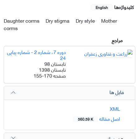
کلیدواژه‌ها
English
Daughter corms
Dry stigma
Dry style
Mother
corms
مراجع
دوره 7، شماره 2 - شماره پیاپی
24
تابستان 98
تابستان 1398
صفحه
155-170
فایل ها
XML
اصل مقاله
560.59 K
هم رسانی