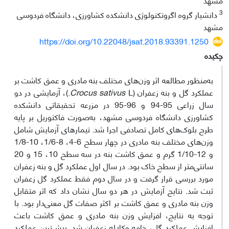
3
دانشیار گروه اگروتکنولوژی دانشکده کشاورزی، دانشگاه فردوسی
مشهد
https://doi.org/10.22048/jsat.2018.93391.1250
چکیده
به‌منظور مطالعه‌ اثر وزن‌های مختلف بنه‌ مادری و عمق کاشت بر
عملکرد گل و بنه‌ زعفران (
Crocus sativus
L.)، آزمایشی در دو
سال زراعی 95-94 و 96-95 در مزرعه تحقیقاتی دانشکده
کشاورزی دانشگاه فردوسی مشهد، به‌صورت فاکتوریل بر پایه
طرح بلوک‌های کامل تصادفی اجرا شد. تیمارهای آزمایش شامل
وزن‌های مختلف بنه مادری در چهار سطح 6-4، 8-1/6، 10-1/8
و 12-1/10 گرم و عمق کاشت بنه در سه سطح 10، 15 و 20
سانتی‌متر از سطح خاک بود. در سال اول عملکرد گل و بنه زعفران
مورد بررسی قرار گرفت و در سال دوم فقط عملکرد گل زعفران
ثبت شد. نتایج آزمایش در هر دو سال نشان داد که اثر متقابل
وزن بنه مادری و عمق کاشت بر اکثر صفات گل معنی‌دار بود. با
توجه به نتایج، افزایش وزن بنه مادری و عمق کاشت باعث
افزایش عملکرد گل، خامه وکلاله زعفران شد. بیش‌ترین عملکرد