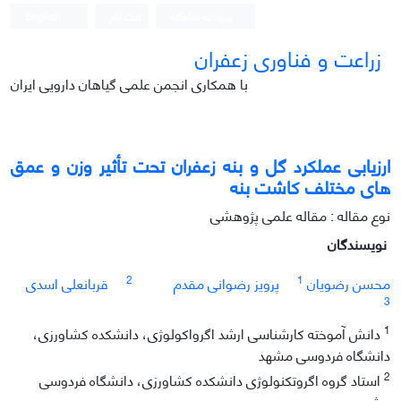
ورود به سامانه
ثبت نام
English
زراعت و فناوری زعفران
با همکاری انجمن علمی گیاهان دارویی ایران
ارزیابی عملکرد گل و بنه زعفران تحت تأثیر وزن و عمق
های مختلف کاشت بنه
نوع مقاله : مقاله علمی پژوهشی
نویسندگان
2
1
محسن رضویان
پرویز رضوانی مقدم
قربانعلی اسدی
3
1
دانش آموخته کارشناسی ارشد اگرواکولوژی، دانشکده کشاورزی،
دانشگاه فردوسی مشهد
2
استاد گروه اگروتکنولوژی دانشکده کشاورزی، دانشگاه فردوسی
مشهد