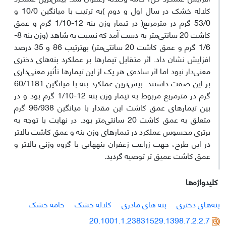
کلاله‌ خشک در سال اول و دوم )به ترتیب با میانگین 10/0 و
53/0 گرم در مترمربع( در تیمار وزن بنه 12-1/10 گرم و عمق
کاشت 20 سانتی‌متر به دست آمد که نسبت به شاهد (وزن بنه 8-
1/6 گرم و عمق کاشت 20 سانتی‌متر) به­ترتیب 86 و 35 درصد
افزایش نشان داد. اثر متقابل تیمارها بر عملکرد بنه‌های دختری
معنی‌دار نبود اما اثر ساده‌ی هر یک از این تیمارها تأثیر معنی‌داری
بر این صفت داشتند. بیش‌ترین عملکرد بنه با میانگین 60/1181
گرم در مترمربع مربوط به تیمار وزن بنه 12-1/10 گرم بود و در
بین تیمارهای عمق کاشت این مقدار با میانگین 96/938 گرم
متعلق به عمق کاشت 20 سانتی‌متر بود. در نهایت با توجه به
برتری محسوس عملکرد در تیمارهای وزن بنه و عمق کاشت بالاتر
در این طرح، جهت زراعت زعفران بنه­هایی با گروه وزنی بالاتر و
عمق کاشت عمیق تر توصیه گردید.
کلیدواژه‌ها
بنه‌های دختری
بنه های مادری
کلاله خشک
خامه خشک
20.1001.1.23831529.1398.7.2.2.7