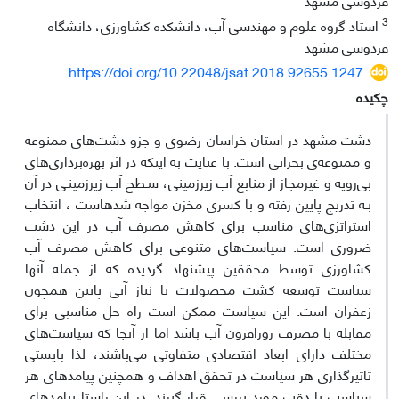
3
استاد گروه علوم و مهندسی آب، دانشکده کشاورزی، دانشگاه
فردوسی مشهد
https://doi.org/10.22048/jsat.2018.92655.1247
چکیده
دشت مشهد در استان خراسان رضوی و جزو دشت‌های ممنوعه
و ممنوعه‌ی بحرانی است. با عنایت به اینکه در اثر بهره‌برداری‌های
بی‌رویه و غیرمجاز از منابع آب زیرزمینی، سـطح آب زیرزمینـی در آن
بـه تدریج پایین رفته و با کسری مخزن مواجه شدهاست ، انتخاب
استراتژی‌های مناسب برای کاهش مصرف آب در این دشت
ضروری است. سیاست‌های متنوعی برای کاهش مصرف آب
کشاورزی توسط محققین پیشنهاد گردیده که از جمله آنها
سیاست توسعه کشت محصولات با نیاز آبی پایین همچون
زعفران است. این سیاست ممکن است راه حل مناسبی برای
مقابله با مصرف روزافزون آب باشد اما از آنجا که سیاست‌های
مختلف دارای ابعاد اقتصادی متفاوتی می‌باشند، لذا بایستی
تاثیرگذاری هر سیاست در تحقق اهداف و همچنین پیامدهای هر
سیاست با دقت مورد بررسی قرار گیرند. در این راستا پیامدهای