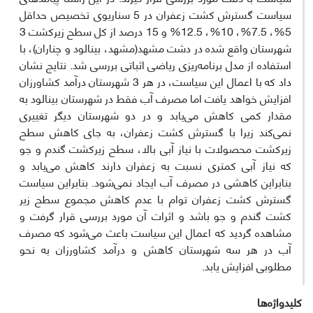
سیاست گسترش کشت زعفران در 5 سناریوی تخصیص حداقل
5%، 7.5%، 10%، 12.5% و 15 درصد از کل سطح زیرکشت 3
شهرستان واقع شده در دشت مشهد(مشهد، بینالود و چناران)، با
استفاده از مدل برنامه‌ریزی ریاضی اثباتی بررسی شد. نتایج نشان
داد که با اعمال این سیاست، در هر 3 شهرستان درآمد کشاورزان
افزایش خواهد یافت اما مصرف آب فقط در شهرستان بینالود به
مقدار کمی کاهش می‌یابد و در دو شهرستان دیگر تغییری
نمی‌کند زیرا با گسترش کشت زعفران، به جای کاهش سطح
زیرکشت محصولات با نیاز آبی بالا، سطح زیرکشت گندم و جو
که نیاز آبی کمتری نسبت به زعفران دارند کاهش می‌یابد و
بنابراین کاهشی در مصرف آب ایجاد نمی‌شود. بنابراین سیاست
گسترش کشت زعفران توام با عدم کاهش مجموع سطح زیر
کشت گندم و جو باشد و اثرات آن مورد بررسی قرار گرفت و
مشاهده گردید که اعمال این سیاست باعث می‌شود که مصرف
آب در هر سه شهرستان کاهش و درآمد کشاورزان به نحو
مطلوبی افزایش یابد.
کلیدواژه‌ها