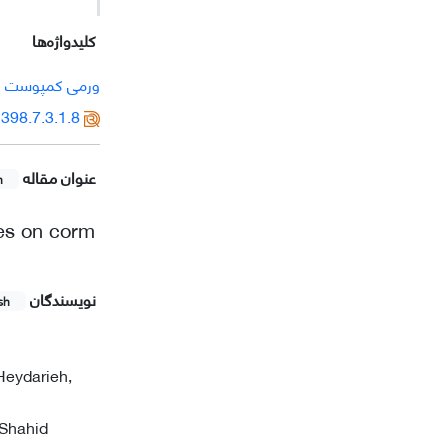
کلیدواژه‌ها
ورمی‏ کمپوست
398.7.3.1.8
عنوان مقاله
h
rces on corm
نویسندگان
sh
Heydarieh,
 Shahid