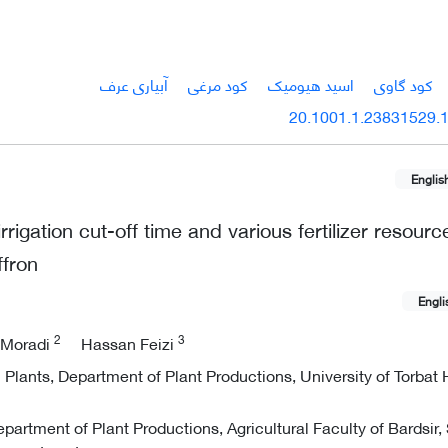
کود گاوی
اسید هیومیک
کود مرغی
آبیاری عرف
20.1001.1.23831529.1
Englis
 irrigation cut-off time and various fertilizer resou
ffron
Engli
2
3
 Moradi
Hassan Feizi
Plants, Department of Plant Productions, University of Torbat 
partment of Plant Productions, Agricultural Faculty of Bardsir,