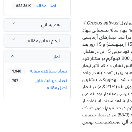
اصل مقاله
522.35 K
ران (
L
Crocus sativus
.
)،
هم رسانی
 چهار ‌ساله تحقیقاتی جهاد
زی واقع در روستای لاله‌زار، شهرستان بردسیر، استان کرمان در سال 95-1394 اجرا شد. تیمارهای آزمایشی
ارجاع به این مقاله
شامل زمان قطع آخرین آبیاری (15 روز قبل از زمان عرف منطقه (اول اردیبهشت)، عرف (15 اردیبهشت) و 15 روز بعد
از عرف (2 خرداد)) به عنوان عامل اصلی و منابع مختلف کودی (کود گاوی 40 تن در هکتار، کود مرغی 15 تن در هکتار،
آمار
ورمی‏کمپوست 10 تن در هکتار، اسید هیومیک 2 کیلوگرم در هکتار و کود شیمیایی شامل 200 کیلوگرم در هکتار کود
ریانس نشان داد که تأثیر تیمار
تعداد مشاهده مقاله
بنه معنی­دار (p≤0.05) بود، ولی تأثیر معنی­داری بر تعداد بنه در واحد
1,348
 شد. به‏طوری‏که، بیشترین
تعداد دریافت فایل
767
میزان وزن تر (5/516 گرم در متر مربع) و خشک (8/294 گرم در متر مربع) بنه و متوسط وزن بنه (21/4 گرم) در تیمار
اصل مقاله
بررسی معنی‏دار بود. تمامی
مار شاهد شدند. استفاده از
مپوست منجر به تولید بیشترین تعداد بنه در متر مربع (1/137)، وزن تر بنه (6/595 گرم در متر مربع)، وزن خشک
بنه (341 گرم در متر مربع) و متوسط وزن بنه (30/4 گرم) شد. بیشترین تعداد جوانه در بنه (83/3) نیز در تیمار مصرف
 آلی ورمی‏کمپوست بهترین