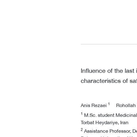
Influence of the last
characteristics of sa
1
Anis Rezaei
Rohollah
1
M.Sc. student Medicinal 
Torbat Heydariye, Iran
2
Assistance Professor, De