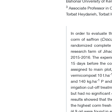
Bahonar University of Ker
3
Associate Professor in C
Torbat Heydarieh, Torbat 
In order to evaluate th
corm of saffron (
Crocu
randomized complete b
research farm of Jihad
2015-2016. The experim
15 days before the con
assigned to main plot
-
vermicompost 10 t.ha
-1
and 140 kg.ha
P and 
irrigation cut-off trea
but had no significant
results showed that the
the highest corm fresh
(4.9 gr) were found in e