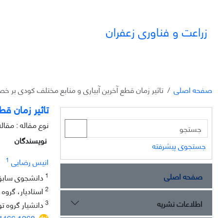
زراعت و فناوری زعفران
صفحه اصلی
تاثیر زمان قطع آخرین آبیاری و منابع مختلف کودی بر خ
تاثیر زمان ق
نوع مقاله : مقا
نویسندگان
جستجوی پیشرفته
1
انیس رضایی
صفحه اصلی
1
دانشجوی سابق ک
2
استادیار، گروه
اطلاعات نشریه
3
دانشیار گروه ت
04466.1268