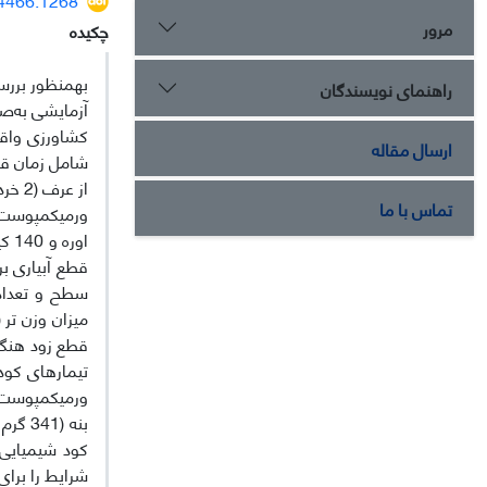
مرور
چکیده
به‏منظور بررس
راهنمای نویسندگان
آزمایشی به‌صو
ارسال مقاله
تماس با ما
اور
سطح و تعداد 
قطع زود هنگام
تیمارهای کودی
کود شیمیایی 
شرایط را برای 