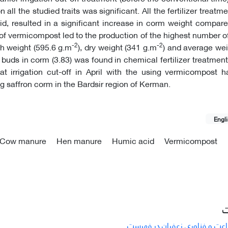
on all the studied traits was significant. All the fertilizer treatm
d, resulted in a significant increase in corm weight compare
 of vermicompost led to the production of the highest number o
-2
-2
sh weight (595.6 g.m
), dry weight (341 g.m
) and average weig
buds in corm (3.83) was found in chemical fertilizer treatment.
at irrigation cut-off in April with the using vermicompost 
g saffron corm in the Bardsir region of Kerman.
Engl
Cow manure
Hen manure
Humic acid
Vermicompost
ت
راعت و فناوری زعفران در فهرست