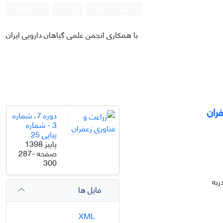
ورود به سامانه
ثبت نام
English
با همکاری انجمن علمی گیاهان دارویی ایران
ران
دوره 7، شماره
3 - شماره
پیاپی 25
پاییز 1398
صفحه
287-
300
ریه
فایل ها
XML