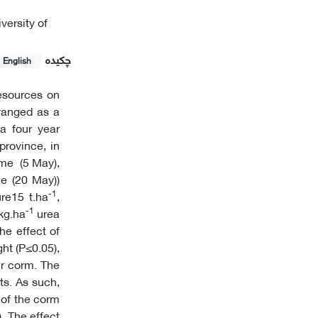
versity of
چکیده
English
resources on
rranged as a
a four year
province, in
ime (5 May),
me (20 May))
-1
re15 t.ha
,
-1
 kg.ha
urea
he effect of
ht (P≤0.05),
er corm. The
its. As such,
 of the corm
). The effect