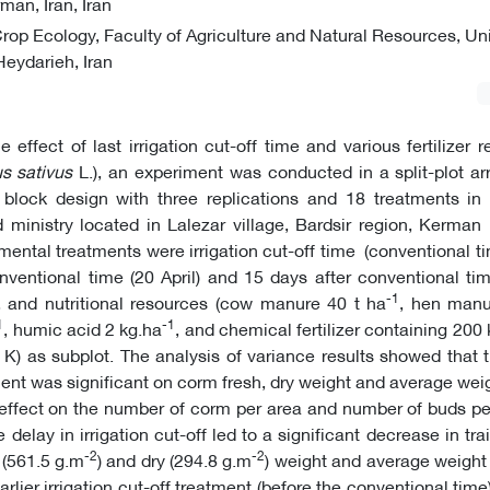
man, Iran, Iran
rop Ecology, Faculty of Agriculture and Natural Resources, Uni
Heydarieh, Iran
e effect of last irrigation cut-off time and various fertilizer 
s sativus
L.), an experiment was conducted in a split-plot a
lock design with three replications and 18 treatments in 
 ministry located in Lalezar village, Bardsir region, Kerman 
ental treatments were irrigation cut-off time (conventional t
ventional time (20 April) and 15 days after conventional ti
-1
, and nutritional resources (cow manure 40 t ha
, hen manu
1
-1
, humic acid 2 kg.ha
, and chemical fertilizer containing 200
K) as subplot. The analysis of variance results showed that t
tment was significant on corm fresh, dry weight and average weig
 effect on the number of corm per area and number of buds p
 delay in irrigation cut-off led to a significant decrease in tra
-2
-2
 (561.5 g.m
) and dry (294.8 g.m
) weight and average weight
arlier irrigation cut-off treatment (before the conventional time