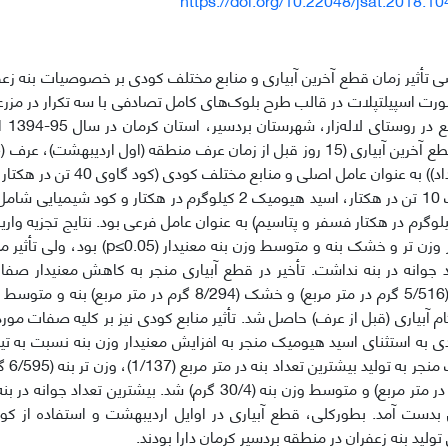
ی تأثیر زمان قطع آخرین آبیاری و منابع مختلف کودی بر خصوصیات بنه‌ زعف
رت اسپیلت‏پلات در قالب طرح بلوک‌های کامل تصادفی با سه تکرار در مزرعه‌
کشاور
ه و 140 کیلوگرم در هکتار فسفر و پتاسیم) به عنوان عامل فرعی بود. نتایج تجزیه وا
قطع آبیاری بر وزن تر و خشک بنه و متوسط وزن 
جوانه در بنه نداشت. تأخیر در قطع آبیاری منجر به کاهش معنی‏دار صفات
 آبیاری (قبل از عرف) حاصل شد. تأثیر منابع کودی نیز بر کلیه صفات مورد 
 به استثنای اسید هیومیک منجر به افزایش معنی‏دار وزن بنه نسبت به تی
ورمی‏ک
بدست آمد. بطورکلی، قطع آبیاری در اوایل اردیبهشت و استفاده از کود
تولید بنه زعفران در منطقه بردسیر کرمان دارا بودند.