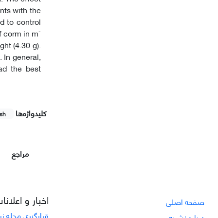
ents with the
d to control
-
f corm in m
ht (4.30 g).
 In general,
had the best
کلیدواژه‌ها
ish
مراجع
اخبار و اعلانا
صفحه اصلی
قرارگیری مجله ز
درباره نشریه