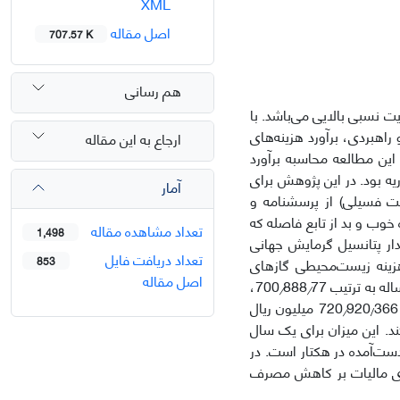
XML
اصل مقاله
707.57 K
هم رسانی
ت نسبی بالایی می‌باشد. با
راهبردی، برآورد هزینه‌های
ارجاع به این مقاله
ین مطالعه محاسبه برآورد
یه بود. در این پژوهش برای
آمار
خت فسیلی) از پرسشنامه و
طه بین ستانده خوب و بد از تابع فاصله که
تعداد مشاهده مقاله
1,498
دار پتانسیل گرمایش جهانی
تعداد دریافت فایل
853
د. هزینه زیست‌محیطی گازهای
اصل مقاله
 به ترتیب 700
888
77،
/
/
920
366 میلیون ریال
/
/
د. این میزان برای یک سال
د 21% از درآمد به‌دست‌آمده در هکتار است. در
های مالیات بر کاهش مصرف