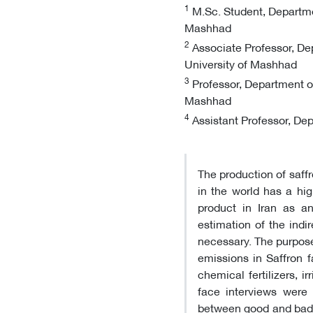
1
M.Sc. Student, Departmen
Mashhad
2
Associate Professor, Dep
University of Mashhad
3
Professor, Department of
Mashhad
4
Assistant Professor, Dep
The production of saff
in the world has a hi
product in Iran as an
estimation of the indi
necessary. The purpose
emissions in Saffron f
chemical fertilizers, 
face interviews were 
between good and bad o