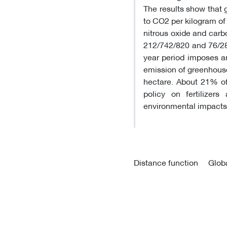
The results show that 
to CO2 per kilogram of
nitrous oxide and carb
212/742/820 and 76/289
year period imposes a
emission of greenhouse 
hectare. About 21% of 
policy on fertilizer
environmental impacts 
Distance function
Glob