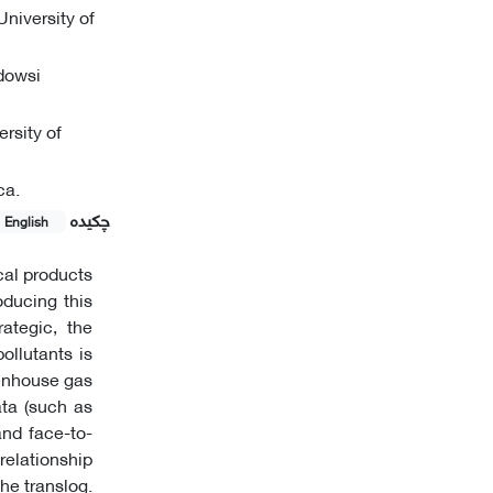
niversity of
rdowsi
rsity of
ca.
چکیده
English
cal products
ducing this
ategic, the
ollutants is
eenhouse gas
ata (such as
and face-to-
elationship
he translog.