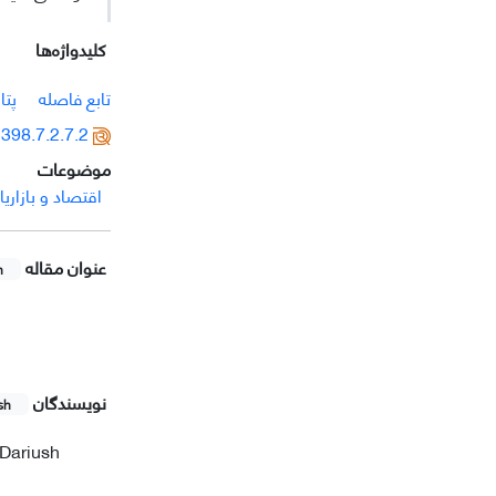
کلیدواژه‌ها
تابع فاصله
پتا
398.7.2.7.2
موضوعات
اقتصاد و بازاریا
عنوان مقاله
h
نویسندگان
sh
Dariush