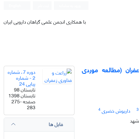
ورود به سامانه
ثبت نام
English
با همکاری انجمن علمی گیاهان دارویی ایران
زعفران (مطالعه موردی
دوره 7، شماره
2 - شماره
پیاپی 24
تابستان 98
تابستان 1398
صفحه
275-
283
4
3
داریوش خضری
شهد
فایل ها