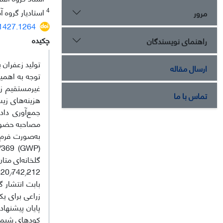
4
استادیار گروه آ
مرور
01427.1264
چکیده
راهنمای نویسندگان
تولید زعفران 
ارسال مقاله
توجه به اهمیت
غیرمستقیم زی
تماس با ما
هزینه‌های زیس
جمع‌آوری داد
به‌صورت فرم 
گلخانه‌ای متا
212 و 200
742
820
/
/
بابت انتشار 
زراعی برای یک 
پایان پیشنها
کودهای شیمای