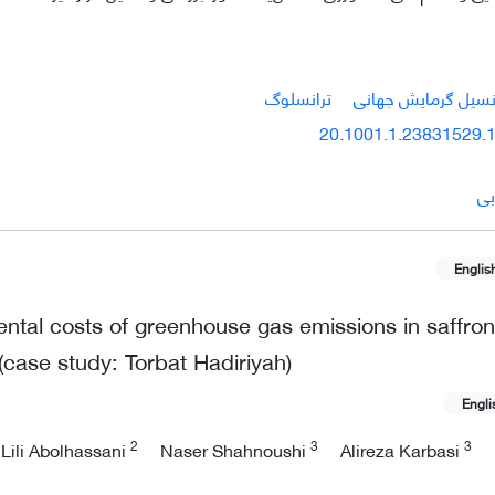
نسیل گرمایش جهانی
ترانسلوگ
20.1001.1.23831529.1
بی
Englis
ntal costs of greenhouse gas emissions in saffron
case study: Torbat Hadiriyah)
Engli
2
3
3
Lili Abolhassani
Naser Shahnoushi
Alireza Karbasi