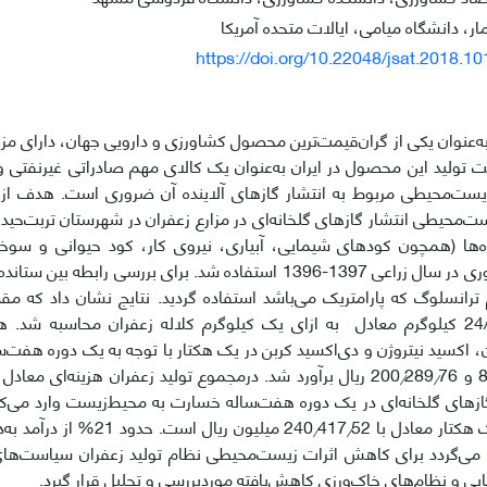
مار، دانشگاه میامی، ایالات متحده آمریکا
https://doi.org/10.22048/jsat.2018.1
به‌عنوان یکی از گران‌قیمت‌ترین محصول کشاورزی و دارویی جهان، دارای مزی
 تولید این محصول در ایران به‌عنوان یک کالای مهم صادراتی غیرنفتی و 
ست‌محیطی مربوط به انتشار گازهای آلاینده آن ضروری است. هدف از ا
ت‌محیطی انتشار گازهای گلخانه‌ای در مزارع زعفران در شهرستان تربت‌حیدر
ه‌ها (همچون کودهای شیمایی، آبیاری، نیروی کار، کود حیوانی و سو
مصاحبه حضوری در سال زراعی 1397-1396 استفاده شد. برای بررسی راب
ترانسلوگ که پارامتریک می‌باشد استفاده گردید. نتایج نشان داد که مق
(GWP) 24/369 کیلوگرم معادل به ازای یک کیلو‌گرم کلاله زعفران محاسبه ش
ن، اکسید نیتروژن و دی‌اکسید کربن در یک هکتار با توجه به یک دوره هفت‌ساله
76 ریال برآورد شد. درمجموع تولید زعفران هزینه‌ای معادل 720
289
/
/
گازهای گلخانه‌ای در یک دوره هفت‌ساله خسارت به محیط‌زیست وارد می‌کن
هکتار معادل با 240
417
52 میلیون ریال است. حدو
/
/
د می‌گردد برای کاهش اثرات زیست‌محیطی نظام تولید زعفران سیاست‌
ی و نظام‌های خاک‌ورزی کاهش‌یافته موردبررسی و تحلیل قرار گیرد.