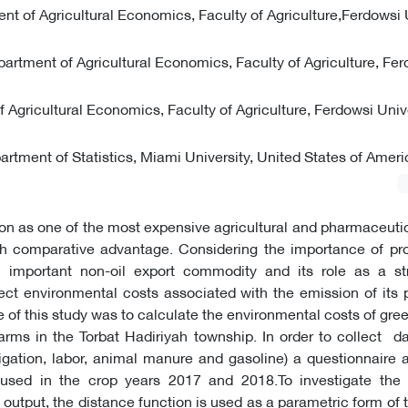
t of Agricultural Economics, Faculty of Agriculture,Ferdowsi U
artment of Agricultural Economics, Faculty of Agriculture, Fe
 Agricultural Economics, Faculty of Agriculture, Ferdowsi Unive
artment of Statistics, Miami University, United States of Ameri
ron as one of the most expensive agricultural and pharmaceuti
gh comparative advantage. Considering the importance of pro
 important non-oil export commodity and its role as a str
rect environmental costs associated with the emission of its p
 of this study was to calculate the environmental costs of gr
arms in the Torbat Hadiriyah township. In order to collect d
irrigation, labor, animal manure and gasoline) a questionnaire 
used in the crop years 2017 and 2018.To investigate the r
utput, the distance function is used as a parametric form of t