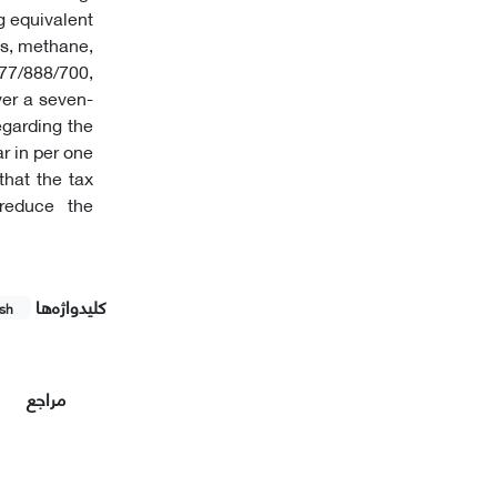
g equivalent
es, methane,
 77/888/700,
ver a seven-
egarding the
r in per one
that the tax
 reduce the
کلیدواژه‌ها
ish
مراجع