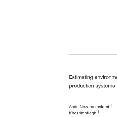
Estimating environme
production systems (
1
Amin Nezamoleslami
4
Khezrimotlagh