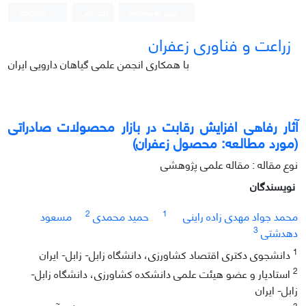
ورود به سامانه
ثبت نام
English
زراعت و فناوری زعفران
با همکاری انجمن علمی گیاهان دارویی ایران
آثار رفاهی افزایش رقابت در بازار محصولات صادراتی
(مورد مطالعه: محصول زعفران)
نوع مقاله : مقاله علمی پژوهشی
نویسندگان
2
1
محمد جواد مهدی زاده راینی
حمید محمدی
مسعود
3
دهدشتی
1
دانشجوی دکتری اقتصاد کشاورزی، دانشگاه زابل- زابل- ایران
2
استادیار و عضو هیئت علمی دانشکده کشاورزی، دانشگاه زابل-
زابل- ایران
3