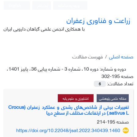
ورود به سامانه
ثبت نام
English
زراعت و فناوری زعفران
با همکاری انجمن علمی گیاهان دارویی ایران
صفحه اصلی
فهرست مقالات
دوره و شماره:
دوره 10، شماره 3 - شماره پیاپی 36، پاییز 1401،
صفحه 195-302
تعداد مقالات:
6
مقاله علمی پژوهشی
کشاورزی و علوم پایه
تغییرات برخی از شاخص‌های رشدی و عملکرد زعفران (Crocus
sativus L.) در ارتفاعات مختلف از سطح دریا
صفحه
195-214
https://doi.org/10.22048/jsat.2022.340439.1460