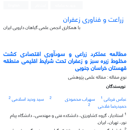
ورود به سامانه
ثبت نام
English
زراعت و فناوری زعفران
با همکاری انجمن علمی گیاهان دارویی ایران
مطالعه عملکرد زراعی و سودآوری اقتصادی کشت
مخلوط زیره سبز و زعفران تحت شرایط اقلیمی منطقه
قهستان خراسان جنوبی
نوع مقاله : مقاله علمی پژوهشی
نویسندگان
2
2
1
عباس قربانی
سهراب محمودی
سید وحید اسلامی
2
حمیدرضا فلاحی
1
استادیار، گروه کشاورزی، دانشکده فنی و مهندسی، دانشگاه پیام
نور، تهران، ایران.
2
دانشیار گروه مهندسی تولید و ژنتیک گیاهی و عضو گروه پژوهشی