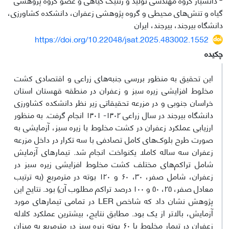
گیاه و تنش‌های محیطی و گروه پژوهشی زعفران، دانشکده کشاورزی،
دانشگاه بیرجند، بیرجند، ایران
https://doi.org/10.22048/jsat.2025.483002.1552
چکیده
این تحقیق به منظور بررسی جنبه‌های زراعی و اقتصادی کشت
مخلوط افزایشی زیره سبز و زعفران در منطقه قهستان استان
خراسان جنوبی و در مزرعه تحقیقاتی زیر نظر دانشکده کشاورزی
دانشگاه بیرجند در سال زراعی ۱۴۰۲- ۱۴۰۱ انجام گرفت. به منظور
ارزیابی عملکرد زعفران در کشت مخلوط با زیره سبز، آزمایشی به
صورت طرح بلوک‌های کامل تصادفی با سه تکرار در داخل مزرعه
زعفران سه ساله کاملا یکنواخت انجام شد. تیمارهای آزمایش
شامل تراکم‌های مختلف کشت مخلوط افزایشی زیره سبز در
زعفران، شامل صفر، ۳۰، ۶۰ و ۱۲۰ بوته در مترمربع (به ترتیب
معادل صفر، ۲۵، ۵۰ و ۱۰۰ درصد تراکم مطلوب آن) بود. نتایج این
پژوهش نشان داد که شاخص LER در تمامی تیمارهای مورد
آزمایش، بالاتر از یک بود. مطابق نتایج، بیشترین عملکرد کلاله
زعفران در تیمار مخلوط با ۶۰ بوته زیره سبز در مترمربع به میزان