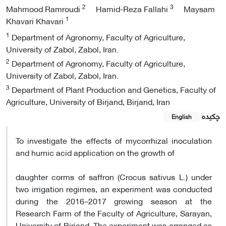
2
3
Mahmood Ramroudi
Hamid-Reza Fallahi
Maysam
1
Khavari Khavari
1
Department of Agronomy, Faculty of Agriculture,
University of Zabol, Zabol, Iran.
2
Department of Agronomy, Faculty of Agriculture,
University of Zabol, Zabol, Iran.
3
Department of Plant Production and Genetics, Faculty of
Agriculture, University of Birjand, Birjand, Iran
چکیده
English
To investigate the effects of mycorrhizal inoculation
and humic acid application on the growth of
daughter corms of saffron (Crocus sativus L.) under
two irrigation regimes, an experiment was conducted
during the 2016–2017 growing season at the
Research Farm of the Faculty of Agriculture, Sarayan,
University of Birjand. The experiment was arranged as