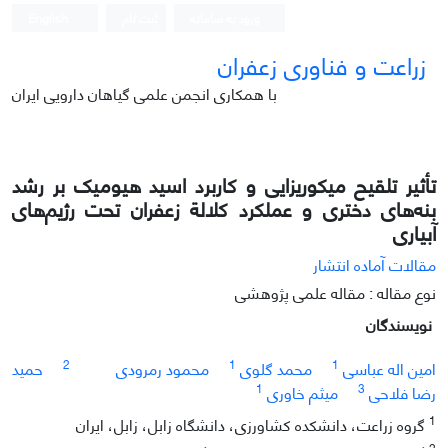
ورود به سامانه
ثبت نام
English
زراعت و فناوری زعفران
با همکاری انجمن علمی گیاهان دارویی ایران
تأثیر تلقیح میکوریزایی و کاربرد اسید هیومیک بر رشد
بنه‌های دختری و عملکرد کلالة زعفران تحت رژیم‌های
آبیاری
مقالات آماده انتشار
نوع مقاله : مقاله علمی پژوهشی
نویسندگان
2
1
1
امین اله عباسی
محمد گلوی
محمود رمرودی
حمید
1
3
رضا فلاحی
میثم خاوری
1
گروه زراعت، دانشکده کشاورزی، دانشگاه زابل، زابل، ایران
2