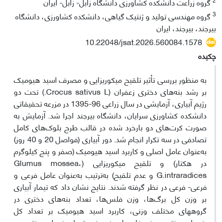
گروه زراعت دانشکده کشاورزی دانشگاه زابل- زابل- ایران
3
گروه مهندسی تولید و ژنتیک گیاهی، دانشکده کشاورزی، دانشگاه
بیرجند، بیرجند، ایران
10.22048/jsat.2026.560084.1578
چکیده
به منظور بررسی تأثیر تلقیح میکوریزایی و مصرف اسید هیومیک
بر رشد بنه‌های دختری زعفران (Crocus sativus L.) تحت دو
رژیم آبیاری، آزمایشی در سال زراعی 96-1395 در مزرعه تحقیقاتی
دانشکده کشاورزی سرایان، دانشگاه بیرجند اجرا شد. آزمایش به
صورت کرت‌های دو بارخرد شده در قالب طرح بلوک‌های کامل
تصادفی در سه تکرار انجام شد. دور آبیاری (فواصل 20 و 40 روز)
به‌عنوان عامل اصلی و کاربرد اسید هیومیک (صفر و پنج کیلوگرم
در هکتار) و تلقیح میکوریزایی (Glumus mossea،
G.intraradices و عدم تلقیح) به‌ترتیب به‌عنوان عامل فرعی و
فرعی- فرعی در نظر گرفته شدند. نتایج نشان داد که تیمار آبیاری
بر وزن کل برگ‌ها، وزن فلس‌ها، تعداد بنه‌های دختری در
گروه‏های مختلف وزنی، کاربرد اسید هیومیک بر تعداد کل
بنه‌های دختری، وزن فلس‎ها، وزن بنه، تعداد بنه‎های دختری در