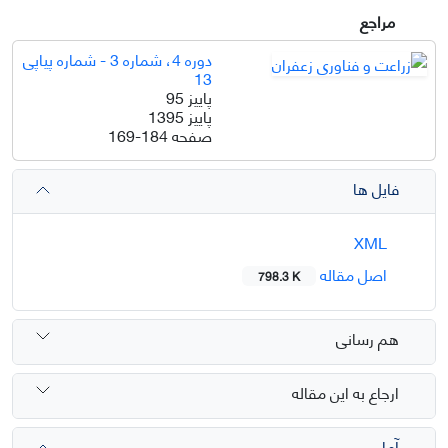
مراجع
دوره 4، شماره 3 - شماره پیاپی
13
پاییز 95
پاییز 1395
صفحه
169-184
فایل ها
XML
اصل مقاله
798.3 K
هم رسانی
ارجاع به این مقاله
آمار