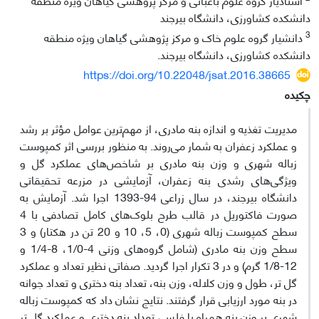
دانشکده کشاورزی، دانشگاه بیرجند
3
دانشیار گروه علوم خاک و مرکز پژوهشی گیاهان ویژه منطقه
دانشکده کشاورزی، دانشگاه بیرجند.
https://doi.org/10.22048/jsat.2016.38665
چکیده
مدیریت تغذیه و اندازه بنه مادری، از مهم‌ترین عوامل مؤثر بر رشد
و عملکرد زعفران به شمار می‌روند. به منظور بررسی اثر کمپوست
زباله شهری و وزن‌ بنه مادری بر شاخص‌های عملکرد گل و
ویژگی‌های رشدی بنه زعفران، آزمایشی در مزرعه تحقیقاتی
دانشگاه بیرجند، در سال زراعی 94-1393 اجرا شد. آزمایش به
صورت فاکتوریل در قالب طرح بلوک‌های کامل تصادفی با 4
سطح کمپوست زباله شهری (0، 5، 10 و 20 تن در هکتار) و 3
سطح وزن بنه مادری (شامل گروه‌های وزنی 4-1/0، 8-1/4 و
12-1/8 گرم) و در 3 تکرار اجرا گردید. صفاتی نظیر تعداد و عملکرد
گل تر، طول و وزن کلاله، وزن بنه، تعداد بنه دختری و تعداد جوانه
در بنه مورد ارزیابی قرار گرفتند. نتایج نشان داد که کمپوست زباله
شهری بر وزن بنه همراه با فلس، تعداد بنه دختری و عملکرد گل تر