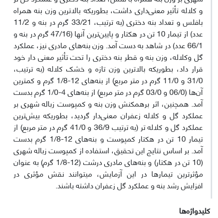
و کلاله تأثیر معنی‌داری داشت، بطوریکه بالاترین وزن بنه همراه
بافلس و تعداد بنه دختری (به ترتیب، 33/21 گرم در بنه و 11/2
عدد) از تیمار 10 تن در هکتار و پایین‌ترین آنها (47/16 گرم در بنه و
66/1 عدد) در شاهد به دست آمد. وزن بنه‌های مادری نیز، عملکرد
گل وکلاله، وزن بنه و قطر بنه دختری را تحت تأثیر معنی دار خود
قرار داد، بطوریکه بالاترین وزن تازه و خشک کلاله (به ترتیب،
31/0 و 11/0 گرم در متر مربع) از بنه‌های 12-1/8 گرم و کمترین
آن‌ها (06/0 و 03/0 گرم در متر مربع) از بنه‌های 4-1/0 گرم بدست
آمد. همچنین، اثر بر‌همکنش وزن بنه و کمپوست زباله شهری بر
عملکرد گل و کلاله زعفران معنی‌دار گردید، بطوریکه بیش‌ترین
عملکرد گل و کلاله تر (به ترتیب 36/9 و 41/0 گرم در متر مربع) از
تیمار 10 تن در هکتار کمپوست و بنه‌های 12-1/8 گرم بدست
آمد. بر اساس نتایج این تحقیق، استفاده از کمپوست زباله شهری
(10 تن در هکتار) و بنه‌های مادری درشت (12-1/8 گرم) به عنوان
مؤثرترین تیمارها در این آزمایش، می‏توانند نقش مؤثری در
افزایش رشد بنه و عملکرد گل زعفران داشته باشند.
کلیدواژه‌ها