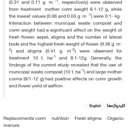
-1
(0.31 and 0.11 g. m
, respectively) were observed
from treatment mother corm weight 8.1-12 g, while
-1
the lowest values (0.06 and 0.03 g. m
) were 0.1- 4g.
Interaction between municipal waste compost and
corm weight had a significant effect on the weight of
fresh flower, sepal, stigma and the number of lateral
-
buds and the highest fresh weight of flower (9.36 g. m
2
-2
) and stigma (0.41 g. m
) were observed for
-1
treatment 10 t. ha
and 8.1-12g. Generally, the
findings of the current study revealed that the use of
-1
municipal waste compost (10 t. ha
) and large mother
corms (8/1-12 g) had positive effects on corm growth
and flower yield of saffron.
کلیدواژه‌ها
English
Replacements corm
nutrition
Fresh stigma
Organic
manure