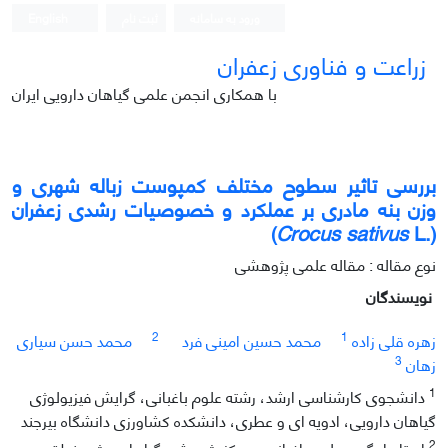
ورود به سامانه
ثبت نام
English
زراعت و فناوری زعفران
با همکاری انجمن علمی گیاهان دارویی ایران
بررسی تاثیر سطوح مختلف کمپوست زباله شهری و
وزن بنه مادری بر عملکرد و خصوصیات رشدی زعفران
Crocus sativus
L)
(.
نوع مقاله : مقاله علمی پژوهشی
نویسندگان
2
1
زهره قلی زاده
محمد حسین امینی فرد
محمد حسن سیاری
3
زهان
1
دانشجوی کارشناسی ارشد، رشته علوم باغبانی، گرایش فیزیولوژی
گیاهان دارویی، ادویه ای و عطری، دانشکده کشاورزی دانشگاه بیرجند
2
استادیار گروه علوم باغبانی و مرکز پژوهشی گیاهان ویژه منطقه