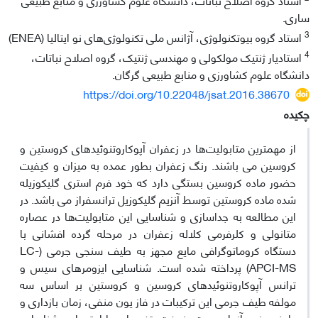
ساری.
3
استاد گروه بیوتکنولوژی، آژانس ملی تکنولوژی‌های نو ایتالیا (ENEA)
4
استادیار ژنتیک مولکولی و مهندسی ژنتیک، گروه اصلاح نباتات،
دانشگاه علوم کشاورزی و منابع طبیعی گرگان.
https://doi.org/10.22048/jsat.2016.38670
چکیده
از مهمترین متابولیت‌ها در زعفران آپوکاروتنوئیدهای کروستین و
کروسین می باشند. رنگ زعفران بطور عمده به میزان و کیفیت
حضور ماده کروسین بستگی دارد که خود فرم استری گلیکوزیله
شده ماده کروستین توسط آنزیم گلیکوزیل ترانسفراز می باشد. در
این مطالعه به جداسازی و شناسایی این متابولیت‌ها در عصاره
متانولی و کلرفرمی کلاله زعفران در مرحله گرده افشانی با
دستگاه کروماتوگرافی مایع مجهز به طیف سنجی‌ جرمی (LC-
APCI-MS) پرداخته شده است. شناسایی ایزومرهای سیس و
ترانس آپوکاروتنوئیدهای کروسین و کروستین بر اساس سه
مولفه طیف جرمی این ترکیبات در فاز یون منفی، زمان بازداری و
دامنه جذبی آنها صورت پذیرفت. تغییر این پارامترها در شناسایی