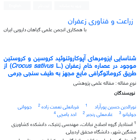
ورود به سامانه
ثبت نام
English
زراعت و فناوری زعفران
با همکاری انجمن علمی گیاهان دارویی ایران
شناسایی ایزومرهای آپوکاروتنوئید کروسین و کروستین
موجود در عصاره خام زعفران (.
Crocus sativus
L) از
طریق کروماتوگرافی مایع مجهز به طیف سنجی جرمی
نوع مقاله : مقاله علمی پژوهشی
نویسندگان
2
1
نورالدین حسین پورآزاد
قربانعلی نعمت زاده
جووانی
4
2
3
جولیانو
غلامعلی رنجبر
احد یامچی
1
استادیار گروه اصلاح نباتات، مهندسی ژنتیک، دانشکده کشاورزی
مشگین شهر، دانشگاه محقق اردبیلی.
2
استاد گروه اصلاح نباتات، دانشگاه علوم کشاورزی و منابع طبیعی