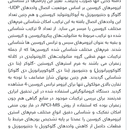
ایزومرهای کروسین بر اساس موقعیت اتصال واحدهای UDP-‌
گلوگز و جنتیوبیوزیل به آپوکاروتنوئید کروستین و هم چنین تعداد
این واحدهای اتصال یافته به این ترکیب امکان شناسایی فرم‌های
مختلف کروسین را میسر می سازد. از تعداد 9 ترکیب شناسایی
شده دو ترکیب مربوط به متابولیت‌های پیکروکروسین و کروستین
و بقیه به عنوان ایزومرهای سیس و ترانس کروسین ها شناسایی
شدند. فرم‌های مختلف شناسایی شده کروسین‌ها که از جمله
ترکیبات مهم قطبی گروه متابولیت‌های کاروتنوئیدی در کلاله
زعفران می باشند به فرم استرهای کروستین -گلوکز (بتا دی
گلوکوپیرانوزیل) و جنتیوبیوز (بتا دی گلوکوپیرانوزیل دی گلوکز)
شناسایی گردیدند. هم چنین یونهای شارژ مضاعف با توجه به
تقارن بالای مولکولی تنها برای ایزومر ترانس کروسین-4 مشاهده
گردید. دستگاه کروماتوگرافی استفاده شده در این تحقیق ابزاری
قدرتمند برای بررسی ترکیبات موجود در منابع گیاهی هم چون
زعفران بوده که استفاده از روش APCI-MS در فاز یون منفی
امکان تفکیک و شناسایی دقیق انواع مختلف فرم‌های استری
ایزومرهای کروسین را عمدتا بر پایه تشخیص یون‌های مرتبط با
قطعات حاصل از کاهش واحدهای گلوکوزیل یا جنتیوبیوزیل و