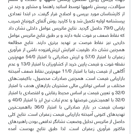
سؤالات، پرسش نامه‏ها توسط اساتید راهنما و مشاور و چند تن
از کارشناسان مورد بررسی و اصلاح قرار گرفت. در ابتدا تعدادی
پرسش­نامه اولیه تکمیل شد و با کاربرد روش آلفای کرونباخ ضریب
پایایی 79/0 حاصل گردید. نتایج ماتریس عوامل داخلی نشان داد
که نقاط ضعف بر قوت غلبه دارند و بر طبق نتایج ماتریس عوامل
خارجی نیز نقاط فرصت بر تهدید برتری دارند. نتایج مطالعه
همچنین نشان داد ظرفیت‌ افزایش ارزش‌افزوده ناشی از فرآوری
زعفران با امتیاز 57/0 و ارزش صادراتی با امتیاز 54/0 مهم‌ترین
نقطه قوت و قیمت پایین خرید از کشاورزان با امتیاز 13/0 و عدم
آگاهی از قیمت رقبا با امتیاز 11/0 مهم‌ترین نقاط ضعف آمیخته
بازاریابی قیمت است. همچنین صادرات محصول، باکیفیت‌های
مختلف بر اساس توانایی مالی مشتریان بازارهای هدف با امتیاز
32/0 و تعیین قیمت بر اساس محیط رقابتی و اقتصادی با امتیاز
32/0 با اهمیت‌ترین فرصت­ها و عدم ثبات نرخ ارز با امتیاز 40/0 و
نوسان قیمت در بازار صادراتی با امتیاز 36/0 بااهمیت‌ترین
تهدیدهای کنونی آمیخته بازاریابی قیمت زعفران است. نتایج کلی
حاصل از ماتریس تحلیل وضعیت نشانگر تدافعی بودن راهبردهای
فاکتور فرآوری زعفران است. لذا طبق نتایج به­دست آمده