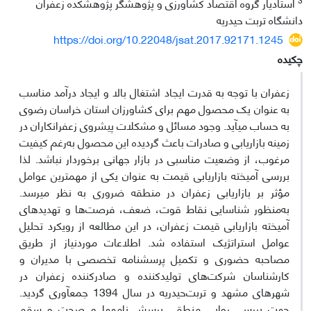
استادیار گروه اقتصاد کشاورزی و پژوهشگر پژوهشکده زعفران
دانشگاه تربت حیدریه
https://doi.org/10.22048/jsat.2017.92171.1245
چکیده
زعفران با توجه به قدرت ایجاد اشتغال بالا و ایجاد درآمد مناسب
به عنوان یک محصول مهم برای کشاورزان استان­ خراسان رضوی
به حساب می‏آید. وجود مسائل و مشکلات پیش­روی زعفران­کاران در
زمینه بازاریابی و صادرات باعث گردیده این محصول به‌رغم کیفیت
مرغوب، از وضعیت مناسبی در بازار جهانی برخوردار نباشد. لذا
بررسی آمیخته بازاریابی قیمت به عنوان یکی از مهم­ترین عوامل
مؤثر بر بازاریابی زعفران در منطقه ضروری به نظر می­رسد.
به‌منظور شناسایی نقاط قوت، ضعف، فرصت‌ها و تهدیدهای
آمیخته بازاریابی قیمت زعفران، در این مطالعه از رویکرد تحلیل
عوامل استراتژیک استفاده شد. اطلاعات موردنیاز از طریق
مصاحبه حضوری و تکمیل پرسشنامه تخصصی با مدیران و
کارشناسان شرکت‌های تولیدکننده و صادرکننده زعفران در
شهرهای مشهد و تربت‌حیدریه در سال 1394 جمع­آوری گردید.
جهت بررسی روایی منطقی پرسش نامه‏ها و صحت و سقم