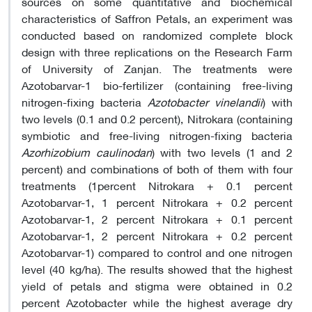
sources on some quantitative and biochemical
characteristics of Saffron Petals, an experiment was
conducted based on randomized complete block
design with three replications on the Research Farm
of University of Zanjan. The treatments were
Azotobarvar-1 bio-fertilizer (containing free-living
nitrogen-fixing bacteria
Azotobacter vinelandii
) with
two levels (0.1 and 0.2 percent), Nitrokara (containing
symbiotic and free-living nitrogen-fixing bacteria
Azorhizobium caulinodan
) with two levels (1 and 2
percent) and combinations of both of them with four
treatments (1percent Nitrokara + 0.1 percent
Azotobarvar-1, 1 percent Nitrokara + 0.2 percent
Azotobarvar-1, 2 percent Nitrokara + 0.1 percent
Azotobarvar-1, 2 percent Nitrokara + 0.2 percent
Azotobarvar-1) compared to control and one nitrogen
level (40 kg/ha). The results showed that the highest
yield of petals and stigma were obtained in 0.2
percent Azotobacter while the highest average dry