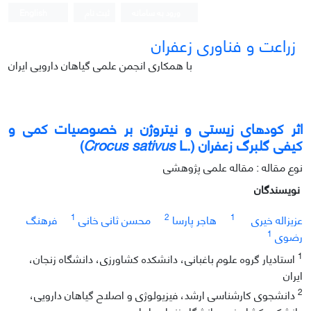
ورود به سامانه
ثبت نام
English
زراعت و فناوری زعفران
با همکاری انجمن علمی گیاهان دارویی ایران
اثر کود‌های زیستی و نیتروژن بر خصوصیات کمی و
کیفی گلبرگ زعفران (.
L)
Crocus sativus
نوع مقاله : مقاله علمی پژوهشی
نویسندگان
1
2
1
عزیزاله خیری
هاجر پارسا
محسن ثانی خانی
فرهنگ
1
رضوی
1
استادیار گروه علوم باغبانی، دانشکده کشاورزی، دانشگاه زنجان،
ایران
2
دانشجوی کارشناسی ارشد، فیزیولوژی و اصلاح گیاهان دارویی،
دانشکده کشاورزی، دانشگاه زنجان، ایران