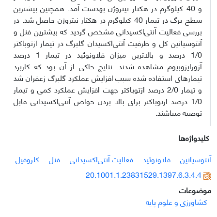
و 40 کیلوگرم در هکتار نیتروژن به­دست آمد. هم­چنین بیشترین
سطح برگ در تیمار 40 کیلوگرم در هکتار نیتروژن حاصل شد. در
بررسی فعالیت آنتی‌اکسیدانی مشخص گردید که بیشترین فنل و
آنتوسیانین کل و ظرفیت آنتی‌اکسیدان گلبرگ در تیمار ازتوباکتر
1/0 درصد و بالاترین میزان فلاونوئید در تیمار 1 درصد
آزورایزوبیوم مشاهده شدند. نتایج حاکی از آن بود که کاربرد
تیمار‌های استفاده شده سبب افزایش عملکرد گلبرگ زعفران شد
و تیمار 2/0 درصد ازتوباکتر جهت افزایش عملکرد کمی و تیمار
1/0 درصد ازتوباکتر برای بالا بردن خواص آنتی‌اکسیدانی قابل
توصیه می­باشند.
کلیدواژه‌ها
آنتوسیانین
فلاونوئید
فعالیت آنتی‌اکسیدانی
فنل
کلروفیل
20.1001.1.23831529.1397.6.3.4.4
موضوعات
کشاورزی و علوم پایه