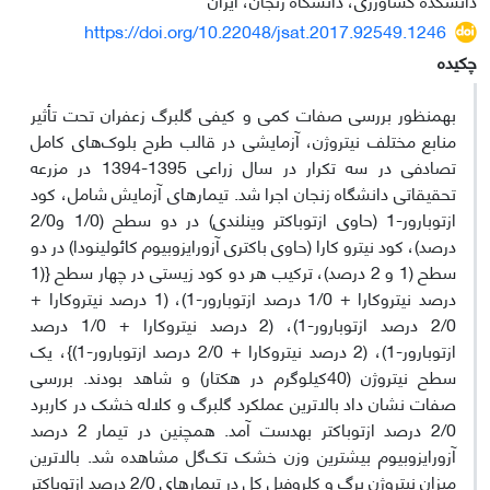
https://doi.org/10.22048/jsat.2017.92549.1246
چکیده
به­منظور بررسی صفات کمی و کیفی گلبرگ زعفران تحت تأثیر
منابع مختلف نیتروژن، آزمایشی در قالب طرح بلوک‌های کامل
تصادفی در سه تکرار در سال زراعی 1395-1394 در مزرعه
تحقیقاتی دانشگاه زنجان اجرا شد. تیمارهای آزمایش شامل، کود
ازتوبارور-1 (حاوی ازتوباکتر وینلندی) در دو سطح (1/0 و2/0
درصد)، کود نیترو کارا (حاوی باکتری آزورایزوبیوم کائولینودا) در دو
سطح (1 و 2 درصد)، ترکیب هر دو کود زیستی در چهار سطح {(1
درصد نیتروکارا + 1/0 درصد ازتوبارور-1)، (1 درصد نیتروکارا +
2/0 درصد ازتوبارور-1)، (2 درصد نیتروکارا + 1/0 درصد
ازتوبارور-1)، (2 درصد نیتروکارا + 2/0 درصد ازتوبارور-1)}، یک
سطح نیتروژن (40کیلوگرم در هکتار) و شاهد بودند. بررسی
صفات نشان داد بالاترین عملکرد گلبرگ و کلاله خشک در کاربرد
2/0 درصد ازتوباکتر به­دست آمد. هم­چنین در تیمار 2 درصد
آزورایزوبیوم بیشترین وزن خشک تک‌گل مشاهده شد. بالاترین
میزان نیتروژن برگ و کلروفیل کل در تیمارهای 2/0 درصد ازتوباکتر