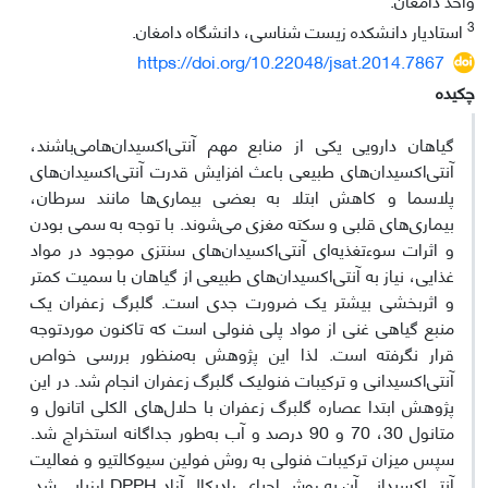
3
استادیار دانشکده زیست شناسی، دانشگاه دامغان.
https://doi.org/10.22048/jsat.2014.7867
چکیده
گیاهان دارویی یکی از منابع مهم آنتی‌اکسیدان‌هامی‌باشند،
آنتی‌اکسیدان‌های طبیعی باعث افزایش قدرت آنتی‌اکسیدان‌های
پلاسما و کاهش ابتلا به بعضی بیماری‌ها مانند سرطان،
بیماری‌های قلبی و سکته مغزی می‌شوند. با توجه به سمی بودن
و اثرات سوءتغذیه‌ای آنتی‌اکسیدان‌های سنتزی موجود در مواد
غذایی، نیاز به آنتی‌اکسیدان‌های طبیعی از گیاهان با سمیت کمتر
و اثربخشی بیشتر یک ضرورت جدی است. گلبرگ زعفران یک
منبع گیاهی غنی از مواد پلی فنولی است که تاکنون موردتوجه
قرار نگرفته است. لذا این پژوهش به‌منظور بررسی خواص
آنتی‌اکسیدانی و ترکیبات فنولیک گلبرگ زعفران انجام شد. در این
پژوهش ابتدا عصاره گلبرگ زعفران با حلال‌های الکلی اتانول و
متانول 30، 70 و 90 درصد و آب به‌طور جداگانه استخراج شد.
سپس میزان ترکیبات فنولی به روش فولین سیوکالتیو و فعالیت
آنتی‌اکسیدانی آن به روش احیای رادیکال آزاد DPPH ارزیابی شد.