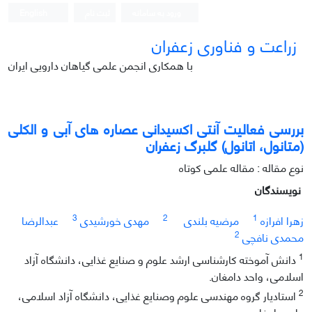
ورود به سامانه
ثبت نام
English
زراعت و فناوری زعفران
با همکاری انجمن علمی گیاهان دارویی ایران
بررسی فعالیت آنتی اکسیدانی عصاره های آبی و الکلی
(متانول، اتانول) گلبرگ زعفران
نوع مقاله : مقاله علمی کوتاه
نویسندگان
3
2
1
زهرا افرازه
مرضیه بلندی
مهدی خورشیدی
عبدالرضا
2
محمدی نافچی
1
دانش آموخته کارشناسی ارشد علوم و صنایع غذایی، دانشگاه آزاد
اسلامی، واحد دامغان.
2
استادیار گروه مهندسی علوم وصنایع غذایی، دانشگاه آزاد اسلامی،
واحد دامغان.