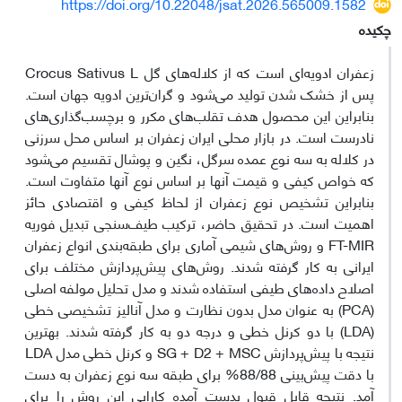
https://doi.org/10.22048/jsat.2026.565009.1582
چکیده
زعفران ادویه‌ای است که از کلاله‌های گل Crocus Sativus L
پس از خشک شدن تولید می‌شود و گران‌ترین ادویه جهان است.
بنابراین این محصول هدف تقلب‌های مکرر و برچسب‌گذاری‌های
نادرست است. در بازار محلی ایران زعفران بر اساس محل سرزنی
در کلاله به سه نوع عمده سرگل، نگین و پوشال تقسیم می‌شود
که خواص کیفی و قیمت آنها بر اساس نوع آنها متفاوت است.
بنابراین تشخیص نوع زعفران از لحاظ کیفی و اقتصادی حائز
اهمیت است. در تحقیق حاضر، ترکیب طیف‌سنجی تبدیل فوریه
FT-MIR و روش‌های شیمی آماری برای طبقه‌بندی انواع زعفران
ایرانی به کار گرفته شدند. روش‌های پیش‌پردازش مختلف برای
اصلاح داده‌های طیفی استفاده شدند و مدل تحلیل مولفه اصلی
(PCA) به عنوان مدل بدون نظارت و مدل آنالیز تشخیصی خطی
(LDA) با دو کرنل خطی و درجه دو به کار گرفته شدند. بهترین
نتیجه با پیش‌پردازش SG + D2 + MSC و کرنل خطی مدل LDA
با دقت پیش‌بینی 88/88% برای طبقه سه نوع زعفران به دست
آمد. نتیجه قابل قبول بدست آمده کارایی این روش را برای