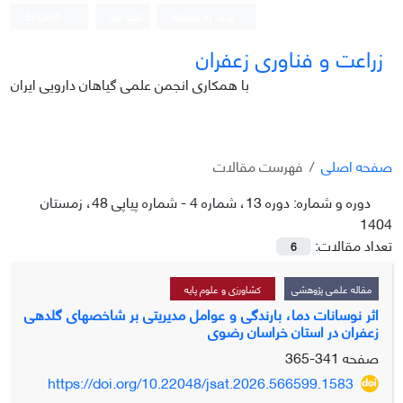
ورود به سامانه
ثبت نام
English
زراعت و فناوری زعفران
با همکاری انجمن علمی گیاهان دارویی ایران
صفحه اصلی
فهرست مقالات
دوره و شماره:
دوره 13، شماره 4 - شماره پیاپی 48، زمستان
1404
تعداد مقالات:
6
مقاله علمی پژوهشی
کشاورزی و علوم پایه
اثر نوسانات دما، بارندگی و عوامل مدیریتی بر شاخص‎های گلدهی
زعفران در استان خراسان رضوی
صفحه
341-365
https://doi.org/10.22048/jsat.2026.566599.1583