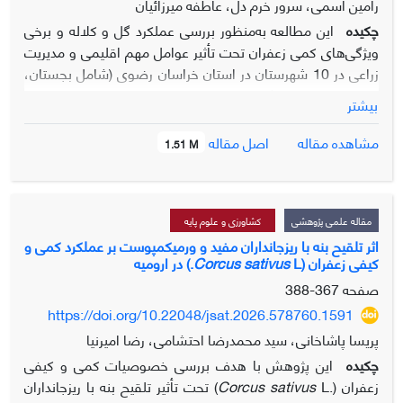
رامین اسمی، سرور خرم دل، عاطفه میرزائیان
چکیده
این مطالعه به
منظور بررسی عملکرد گل و کلاله و برخی
ویژگی
های کمی زعفران تحت تأثیر عوامل مهم اقلیمی و مدیریت
زراعی در 10 شهرستان در استان خراسان رضوی (شامل بجستان،
باخرز، بردسکن، گناباد، قوچان، مشهد، مه
ولات، تایباد،
بیشتر
تربت
حیدریه و زاوه) به
صورت پرسشنامه­ای طی دو سال 1401 و
1402 انجام شد. صفات مورد مطالعه شامل زمان تا شروع
اصل مقاله
مشاهده مقاله
1.51 M
گلدهی، طول دوره گلدهی، عملکرد گل، عملکرد کلاله و شاخص
برداشت کلاله بودند. تجزیه خوشه­ای برای گروه­بندی تیمارها انجام
شد. نتایج نشان داد که اثر ساده سن مزرعه، تعداد آبیاری، آبیاری
تابستانه، اقلیم و سال و اثر متقابل اقلیم×سال بر بیشتر شاخص­
مقاله علمی پژوهشی
کشاورزی و علوم پایه
های گلدهی معنی­دار (05/0
≥
p
) بود. دامنه طول دوره گلدهی طی
اثر تلقیح بنه با ریزجانداران مفید و ورمی­کمپوست بر عملکرد کمی و
کیفی زعفران (
L.) در ارومیه
sativus
Corcus
سال­های 1401 و 1402 به ترتیب 5/17-2/12 و 1/12-2/8 روز ثبت
شد. بیشترین طول دوره گلدهی در سال­های 1401 و 1402 به
صفحه
367-388
ترتیب مربوط به زاوه و باخرز بود و کمترین میزان نیز در هر دو سال
https://doi.org/10.22048/jsat.2026.578760.1591
برای بجستان مشاهده شد. بیشترین و کمترین دامنه کاهش طول
پریسا پاشاخانی، سید محمدرضا احتشامی، رضا امیرنیا
دوره گلدهی در سال دوم نسبت به سال اول به ترتیب برای تایباد و
چکیده
این پژوهش با هدف بررسی خصوصیات­ کمی و کیفی
زاوه ثبت گردید. دامنه عملکرد گل طی سال­های 1401 و 1402 به
زعفران
L.)
Corcus sativus
(
تحت تأثیر تلقیح بنه با ریزجانداران
ترتیب برابر با 95/799-5/278 و 8/360-1/152 کیلوگرم در هکتار