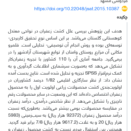
https://doi.org/10.22048/jsat.2015.10387
چکیده
هدف این پژوهش بررسی علل کشت زعفران در نواحی معتدل
کوهستانی گلستان می‌باشد. بر این اساس نوع تحقیق کاربردی-
توسعه‌ای بوده و روش انجام آن توصیفی- تحلیلی است. قلمرو
مکانی آن مزارع روستای وامنان از توابع شهرستان آزادشهر را در
برمی‌گیرد. جامعه آماری آن را 110 کشاورز با تجربه زعفران‌کار
تشکیل می‌دهد که به‌صورت سرشماری اطلاعات گردآوری و به
کمک نرم‌افزار SPSS تجزیه و تحلیل شده است. نتایج بدست آمده
نشان داد: از نظر سازگاری اقلیمی 1/82 درصد کشاورزان در
اولویت‌بندی کشت محصولات زراعی اولویت اول را به محصول
زعفران اختصاص داده‌اند که این وضعیت در سایر محصولات رقم
ناچیزی را تشکیل می‌دهد. از نظر شاخص درآمدی، درآمد زعفران
در مقایسه محصولات بومی بیشتر می‌باشد. به‌طوری‌که نسبت
درآمد محصول زعفران (92372 هزار ریال) به سیب‌زمینی (5983
هزار ریال) 20 و به غلات (9617.2 هزار ریال) 7/8 برابر قید گردید.
همچنین بین استقبال مردم نسبت به کشت محصول زعفران و