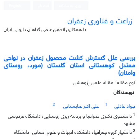
ورود به سامانه
ثبت نام
English
زراعت و فناوری زعفران
با همکاری انجمن علمی گیاهان دارویی ایران
بررسی علل گسترش کشت محصول زعفران در نواحی
معتدل کوهستانی استان گلستان (مورد، روستای
وامنان)
نوع مقاله : مقاله علمی پژوهشی
نویسندگان
2
1
جواد عادلی
علی اکبر عنابستانی
1
دانشجوی دکتری جغرافیا و برنامه ریزی روستایی، دانشگاه فردوسی
مشهد
2
دانشیار گروه جغرافیا، دانشکده ادبیات و علوم انسانی، دانشگاه
فردوسی مشهد