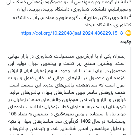
دانشیار گروه علوم و مهندسی آب و عضوگروه پژوهشی خشکسالی
و تغییراقلیم، دانشکده کشاورزی، دانشگاه بیرجند، بیرجند، ایران
4
دانشجوی دکتری منابع آب، گروه علوم و مهندسی آب، دانشکده
کشاورزی، دانشگاه بیرجند
https://doi.org/10.22048/jsat.2024.436229.1518
چکیده
زعفران یکی از با ارزش‌ترین محصولات کشاورزی در بازار جهانی
است. بیشترین سطح زیر کشت و بیشترین میزان تولید این
محصول ‏در ایران است. با این وجود، سهم زعفران ایران از ارزش
افزوده این محصول در بازارهای جهانی غیر قابل قبول و رو به
افول است که ‏نشان‌دهنده چالش‌های عدیده این صنعت است.
هدف پژوهش حاضر تبیین ساختارهای پنهان چالش‌های تولید،
فرآوری و بازار و رتبه‌بندی ‏مهم‌ترین چالش‌های صنعت زعفران در
شهرستان تربت‌حیدریه به عنوان قطب زعفران دنیا است. داده‌های
مورد نیاز با استفاده از روش ‏نمونه‌گیری در دسترس به تعداد 108
پرسشنامه در سال 1402 گردآوری شد. ساختارهای پنهان با تکیه
بر تحلیل مولفه‌های اصلی شناسایی ‏شد، و رتبه‌بندی چالش‌ها با
تکیه بر آزمون رتبه فریدمن و ضرایب وزنی بدست آمده از تحلیل