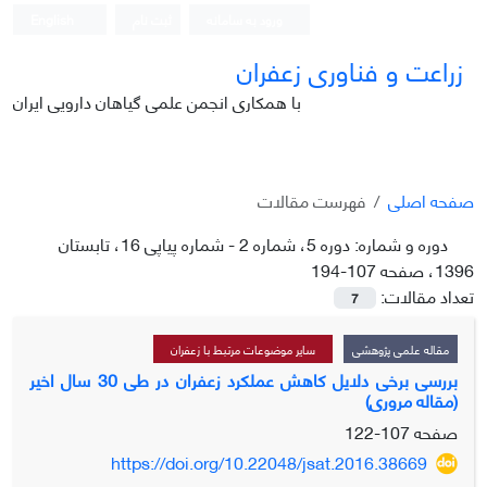
ورود به سامانه
ثبت نام
English
زراعت و فناوری زعفران
با همکاری انجمن علمی گیاهان دارویی ایران
صفحه اصلی
فهرست مقالات
دوره و شماره:
دوره 5، شماره 2 - شماره پیاپی 16، تابستان
1396، صفحه 107-194
تعداد مقالات:
7
مقاله علمی پژوهشی
سایر موضوعات مرتبط با زعفران
بررسی برخی دلایل کاهش عملکرد زعفران در طی 30 سال اخیر
(مقاله مروری)
صفحه
107-122
https://doi.org/10.22048/jsat.2016.38669