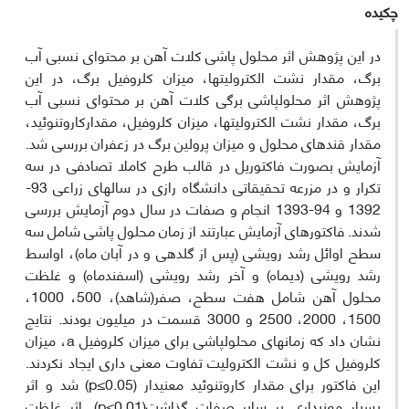
چکیده
در این پژوهش اثر محلول پاشی کلات آهن بر محتوای نسبی آب
برگ، مقدار نشت الکترولیت‏ها، میزان کلروفیل برگ، در این
پژوهش اثر محلول‏پاشی برگی کلات آهن بر محتوای نسبی آب
برگ، مقدار نشت الکترولیت‏ها، میزان کلروفیل، مقدارکاروتنوئید،
مقدار قندهای محلول و میزان پرولین برگ در زعفران بررسی شد.
آزمایش بصورت فاکتوریل در قالب طرح کاملا تصادفی در سه
تکرار و در مزرعه تحقیقاتی دانشگاه رازی در سال‏های زراعی 93-
1392 و 94-1393 انجام و صفات در سال دوم آزمایش بررسی
شدند. فاکتورهای آزمایش عبارتند از زمان محلول پاشی شامل سه
سطح اوائل رشد رویشی (پس از گلدهی و در آبان ماه)، اواسط
رشد رویشی (دی‏ماه) و آخر رشد رویشی (اسفند‏ماه) و غلظت
محلول آهن شامل هفت سطح، صفر(شاهد)، 500، 1000،
1500، 2000، 2500 و 3000 قسمت در میلیون بودند. نتایج
نشان داد که زمانهای محلول‏پاشی برای میزان کلروفیل a، میزان
کلروفیل کل و نشت الکترولیت تفاوت معنی داری ایجاد نکردند.
این فاکتور برای مقدار کاروتنوئید معنی‏دار (p≤0.05) شد و اثر
بسیار معنی‏داری بر سایر صفات گذاشت(p≤0.01). اثر غلظت