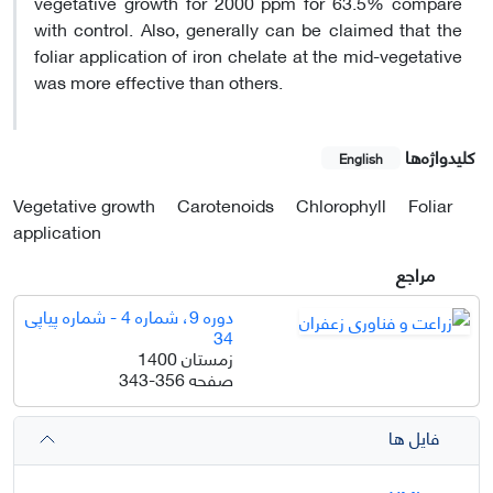
vegetative growth for 2000 ppm for 63.5% compare
with control. Also, generally can be claimed that the
foliar application of iron chelate at the mid-vegetative
was more effective than others.
کلیدواژه‌ها
English
Vegetative growth
Carotenoids
Chlorophyll
Foliar
application
مراجع
دوره 9، شماره 4 - شماره پیاپی
34
زمستان 1400
صفحه
343-356
فایل ها