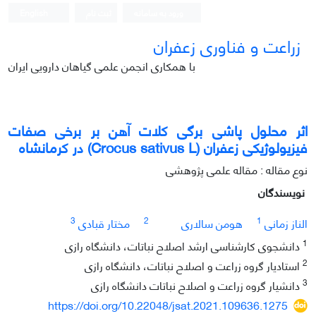
ورود به سامانه
ثبت نام
English
زراعت و فناوری زعفران
با همکاری انجمن علمی گیاهان دارویی ایران
اثر محلول‏ پاشی برگی کلات آهن بر برخی صفات
فیزیولوژیکی زعفران (Crocus sativus L) در کرمانشاه
نوع مقاله : مقاله علمی پژوهشی
نویسندگان
3
2
1
الناز زمانی
هومن سالاری
مختار قبادی
1
دانشجوی کارشناسی ارشد اصلاح نباتات، دانشگاه رازی
2
استادیار گروه زراعت و اصلاح نباتات، دانشگاه رازی
3
دانشیار گروه زراعت و اصلاح نباتات دانشگاه رازی
https://doi.org/10.22048/jsat.2021.109636.1275