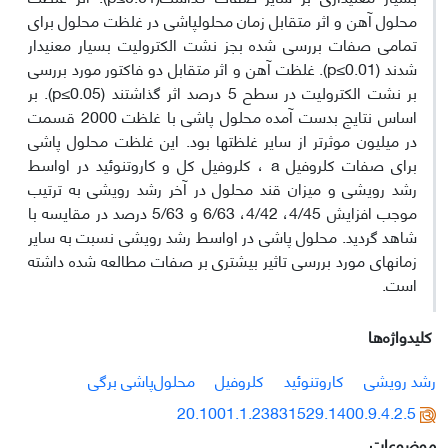
محلول آهن و اثر متقابل زمان محلول‏پاشی در غلظت محلول برای
تمامی صفات بررسی شده بجز نشت الکترولیت بسیار معنی‏دار
شدند (p≤0.01). غلظت آهن و اثر متقابل دو فاکتور مورد بررسی
بر نشت الکترولیت در سطح 5 درصد اثر گذاشتند (p≤0.05). بر
اساس نتایج بدست آمده محلول پاشی با غلظت 2000 قسمت
در میلیون موثرتر از سایر غلظت‎ها بود. این غلظت محلول پاشی
برای صفات کلروفیل a ، کلروفیل کل و کاروتنوئید در اواسط
رشد رویشی و میزان قند محلول در آخر رشد رویشی به ترتیب
موجب افزایش 4/45، 4/42، 6/63 و 5/63 درصد در مقایسه با
شاهد گردید. محلول پاشی در اواسط رشد رویشی نسبت به سایر
زمانهای مورد بررسی تاثیر بیشتری بر صفات مطالعه شده داشته
است.
کلیدواژه‌ها
رشد رویشی
کاروتنوئید
کلروفیل
محلول‌پاشی برگی
20.1001.1.23831529.1400.9.4.2.5
موضوعات