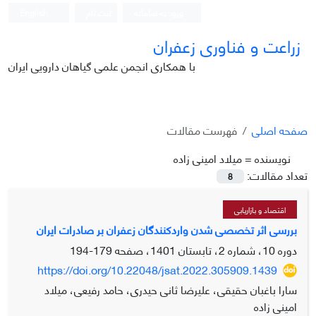
ورود به سامانه
ثبت نام
English
زراعت و فناوری زعفران
با همکاری انجمن علمی گیاهان دارویی ایران
صفحه اصلی
فهرست مقالات
نویسنده =
میلاد امینی زاده
تعداد مقالات:
8
اقتصاد و بازاریابی
بررسی اثر تخصصی شدن واردکنندگان زعفران بر صادرات ایران
دوره 10، شماره 2، تابستان 1401، صفحه
179-194
https://doi.org/10.22048/jsat.2022.305909.1439
سارا باغبان حقیقی، علیرضا ثانی حیدری، حامد رفیعی، میلاد
امینی زاده