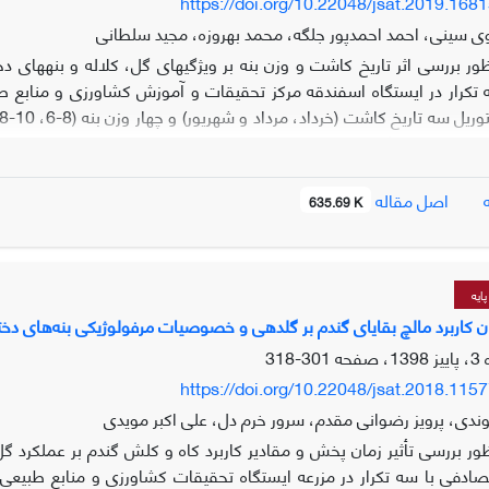
https://doi.org/10.22048/jsat.2019.168
 سینی، احمد احمدپور جلگه، محمد بهروزه، مجید سلطانی
ور بررسی اثر تاریخ کاشت و وزن بنه بر ویژگی­های گل، کلاله و بنه­های
ل رشد اندازه­گیری شد. نتایج نشان داد اثر تاریخ کاشت بر تمامی صفات ب
اصل مقاله
635.69 K
متوسط وزن بنه­های دختری بیشتر و کمتر از 6 گرم معنی­دار نیس
 اجزای آن میان سطوح مختلف بنه مادری وجود ندارد. نتایج در سال دوم نشان
و وزن بنه اثر یکسانی بر آن­ها دارد. تاریخ کاشت 15 خردا
ایه
خرداد ماه، در مناطق ک
مان کاربرد مالچ بقایای گندم بر گلدهی و خصوصیات مرفولوژیکی بنه‌های دخ
 بدست نمی­آید و با توجه به اینکه بنه­های مادری با وزن­های مختلف در سا
301-318
https://doi.org/10.22048/jsat.2018.115
دی، پرویز رضوانی مقدم، سرور خرم دل، علی اکبر مویدی
ظور بررسی تأثیر زمان پخش و مقادیر کاربرد کاه و کلش گندم بر عملکرد گ
ل تصادفی با سه تکرار در مزرعه ایستگاه تحقیقات کشاورزی و منابع طبیع