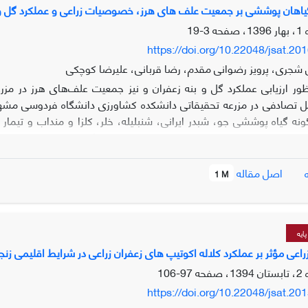
یاهان پوششی بر جمعیت علف های هرز، خصوصیات زراعی و عملکرد گل و ب
3-19
https://doi.org/10.22048/jsat.20
شجری، پرویز رضوانی مقدم، رضا قربانی، علیرضا کوچکی
ظور ارزیابی عملکرد گل و بنه زعفران و نیز جمعیت علف‌های هرز در مز
گیاه پوششی جو، شبدر ایرانی، شنبلیله، خلر، کلزا و منداب و تیمار شاه
هان پوششی برتری داشت. علاوه بر این، حداکثر وزن کل بنه‌های دختری و
اصل مقاله
1 M
 در هر کلون برتری نشان داد. با این وجود کمترین مقدار تمامی خصوصیات
در بین تیمارهای گیاه پوششی، حداکثر مقدار تمامی ویژگی‌های مربوط به گل
ین تعداد علف‌های هرز به ترتیب به خانواده‌های گندمیان، شب بو، بقولات
ایه
اهان پوششی بجز گیاه پوششی کلزا در مقایسه با شاهد در خصوص بهبود 
اعی مؤثر بر عملکرد کلاله اکوتیپ های زعفران زراعی در شرایط اقلیمی زنج
97-106
https://doi.org/10.22048/jsat.20