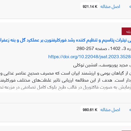
اصل مقاله
921.14 K
اثرات متقابل نشان دا
د با افزایش سن مزرعه، اثر مثبت و مزیت نسبی سیستم های آبیاری نوین 
ایه
 آبی به عملکرد مطلوب در منطقه رسید.
 نیترات پتاسیم و تنظیم کننده رشد فورکلرفنورن بر عملکرد گل و بنه زعفرا
257-280
https://doi.org/10.22048/jsat.2023.352
 مجید پوریوسف، افشین توکلی
 از گیاهان بومی و ارزشمند ایران است که مصرف صحیح عناصر غذایی و 
دار است. هدف از این مطالعه ارزیابی تاثیر غلظت‌های مختلف فورکلرفن
آزمایش به صورت فاکتوریل در قالب طرح بلوک کامل تصادفی در مزرعه تحق
اصل مقاله
980.61 K
شد. بی