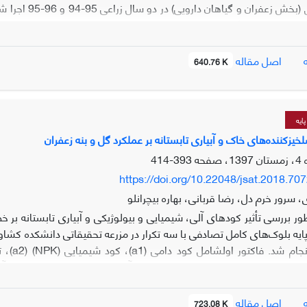
در هکتار) و زمان کاربرد کلش گندم (اول خردادماه، 
گندم، مقادیر کاربرد مالچ و نیز اثر متقابل آن­ها بر تمامی شاخص­های گ
اصل مقاله
640.76 K
ی موردمطالعه بنه­های دختری زعفران به‌طور معنی­داری تحت تأثیر زم
ایه
صلخیزکننده‌های خاک و آبیاری تابستانه بر عملکرد گل و بنه زعفران
393-414
https://doi.org/10.22048/jsat.2018.70
 سرور خرم دل، رضا قربانی، بهاره بیچرانلو
ور بررسی تأثیر کودهای آلی، شیمیایی و بیولوژیکی و آبیاری تابستانه بر
1 گرم)، وزن خشک بنه‌های دختری، درصد بنه‌های دارای ریشه انقباضی، تعدا
اصل مقاله
723.08 K