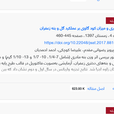
ک نوبت آبیاری تابستانه مشاهده شد.
ایه
دری و میزان کود گاوی بر عملکرد گل و بنه زعفران
445-460
https://doi.org/10.22048/jsat.2017.88
رویز رضوانی مقدم، علیرضا کوچکی، احمد احمدیان
تان زاوه اجرا شد. نتایج تجزیه واریانس در سال اول و دوم نشان داد که بی
اصل مقاله
623.93 K
ت و30 تن (شاهد) کود گاوی همراه با بنه ریز بترتیب بیشترین و کمترین تعداد گ
داد و عملکرد بنه دختری شده و این صفات بخصوص در سال‌های آتی باعث ا
ایه