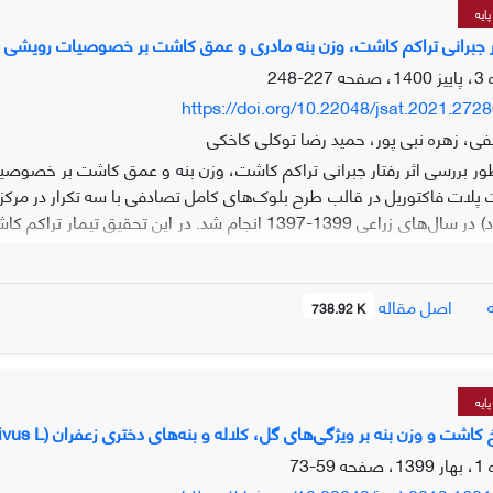
فورکلرفنورن با غلظت 5 و نیترات پتاسیم با غلظت
ایه
 محلول پاشی زعفران با فورکلرفنورن و نیترات پتاسیم، روی خصوصیات رشدی و
 جبرانی تراکم کاشت، وزن بنه مادری و عمق کاشت بر خصوصیات رویشی و عملکرد زعفران (
تغذیه‌ای برای افزایش فتونستز و رشد گیاه، استفاده از ترکیباتی مانند فورک
227-248
د که افزایش وزن بنه‌های دختری را به دنبال خواهد داشت.
https://doi.org/10.22048/jsat.2021.272
ی، زهره نبی پور، حمید رضا توکلی کاخکی
: بنه دختری، تعداد گل، سافرانال، عناصر غذایی، وزن بنه، کلاله
لات فاکتوریل در قالب طرح بلوک‌های کامل تصادفی با سه تکرار در مرک
که افزایش تراکم از 60 به 150 بنه در مترمربع باعث افزایش معنی‌دار تعد
اصل مقاله
738.92 K
ز شده، تعداد برگ در بوته، میانگین طول تک برگ، مجموع طول برگ در مت
ران گردید. اثر متقابل دوگانه و سه گانه بر صفات مورد بررسی عمدتاً معنی‌
ی اولیه از اولویت نسبی برخوردار بوده و با افزایش سن مزرعه از اهمیت ا
ایه
ت و با ترکیبی از عمق کمتر و بخصوص تراکم بیشتر نسبت به جبران اثر وزن
 وزن بنه بر ویژگی‌های گل، کلاله و بنه‌های دختری‌ زعفران (Crocus sativus L) در شرایط اقلیمی جنوب کرمان
59-73