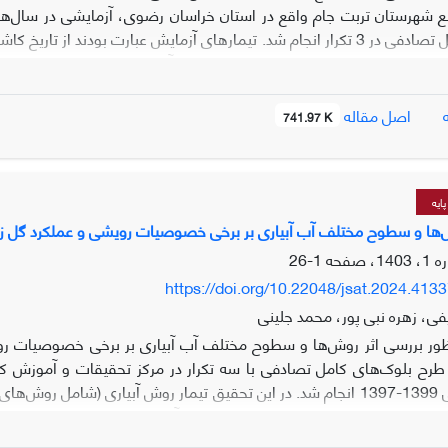
نطقه در 15 مهر ماه (شاهد) به عنوان فاکتور فرعی بودند. صفات مورد مطالعه در
ر دو سال آزمایش مورد بررسی قرار گرفتند و در سال دوم آزمایش صفات کیف
اصل مقاله
741.97 K
د با تاخیر در انجام کاشت و همچنین انجام آبیاری پس از هر تاریخ کاشت
ایه
تاخیر در تاریخ کاشت، مقدار پیکروکروسین کاهش یافت و بیشترین مقدار 
ا و سطوح مختلف آب آبیاری بر برخی خصوصیات رویشی و عملکرد گل زعفران (s.sativus L
1-26
اری پس از کاشت را توصیه نمود.
https://doi.org/10.22048/jsat.2024.413
ی، زهره نبی پور، محمد جلینی
ظور بررسی اثر روش‌ها و سطوح مختلف آب آبیاری بر برخی خصوصیات ر
طرح بلوک‌های کامل تصادفی با سه تکرار در مرکز تحقیقات و آموزش کش
سال‌های زراعی 1399-1397 انجام شد. در این تحقیق تیمار روش آبیاری (
مختلف آب آبیاری (شامل تامین 100، 75 و 50 درصد نیاز آب