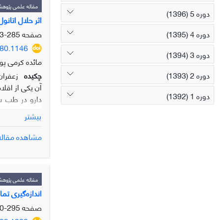
مقاله علمی پژوه
دوره 5 (1396)
اثر حلال اتان
دوره 4 (1395)
صفحه
285-293
280.1146
دوره 3 (1394)
مائده کرمی پو
دوره 2 (1393)
چکیده
زعفران
آن یکی از اقلا
دوره 1 (1392)
دارو در طب س
افسردگی استفا
بیشتر
مشاهده مقاله
غلظت کروسین د
محلول‌ها پس از زمان سه روز، آب و
مقاله علمی پژوه
اندازه‌گیری تما
صفحه
295-310