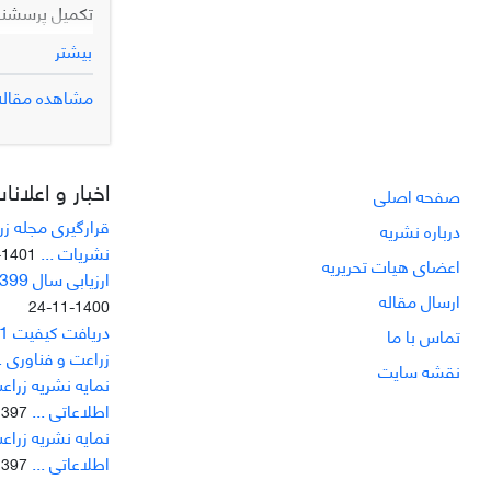
بیشتر
داد که متغیره
مشاهده مقاله
برای انجام آز
ترویجی می‌توا
اخبار و اعلانا
صفحه اصلی
قرارگیری مجله ز
درباره نشریه
نشریات ...
1401-08-02
اعضای هیات تحریریه
ارزیابی سال 1399وزارت علوم تحقیقات و فناوری
ارسال مقاله
1400-11-24
تماس با ما
زراعت و فناوری ..
نقشه سایت
نمایه نشریه زراعت
اطلاعاتی ...
97-05-20
نمایه نشریه زراعت
اطلاعاتی ...
97-04-12