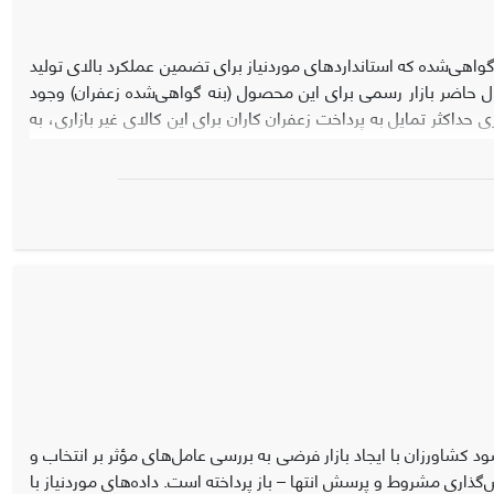
 گواهی‌شده که استانداردهای موردنیاز برای تضمین عملکرد بالای تولید
ل حاضر بازار رسمی برای این محصول (بنه گواهی‌شده زعفران) وجود
حداکثر تمایل به پرداخت زعفران کاران برای این کالای غیر بازاری، به
بررسی عوامل مؤثر بر انتخاب این نوع از بنه پرداخته شود. نمونه موردبررسی در این مطالعه را 150 نفر از زعفران کاران در منطقه تربت‌حیدریه و زاوه در استان
خراسان رضوی تشکیل داده است. با به‌کارگیری مدل لاجیت چندگانه برای تعیین عوامل مؤثر بر انتخاب یکی از انواع بنه استاندارد زعفران (نوع A بنه با وزن 5-10
گرم و تا 60% گلدهی در سال اول، نوع B بنه با وزن 15-10 گرم و تا 80% گلدهی در سال اول، نوع C بنه با وزن 20-15 گرم و تا 90% گلدهی در سال اول،
لدهی در سال اول) مشخص شد، افزایش سطح تحصیلات، سن مزرعه، انجام تیمار پیش از کشت و نیز
ه میزان معناداری افزایش می‌دهد. در مقابل افزایش متغیرهای سن کشاورز و وزن بنه مصرفی کنونی،
احتمال انتخاب این نوع از بنه‌ها را کاهش می‌دهد. به همین ترتیب در انتخاب بنه‌های نوع B و C، متغیرهای تحصیلات، سطح زیر کشت، داشتن شغل جانبی،
سن مزرعه و انجام تیمار پیش از کشت مؤثر تشخیص داده شد. مقدار انتظاری متوسط تمایل به پرداخت (WTP) برابر82500 ریال تعیین شد که در مقایسه با
ع از بنه‌ها قیمتی بالاتر از متوسط قیمت بازار پرداخت نمایند.
کشاورزان با ایجاد بازار فرضی به بررسی عامل‌های مؤثر بر انتخاب و
‌گذاری مشروط و پرسش انتها – باز پرداخته است. داده‌های موردنیاز با