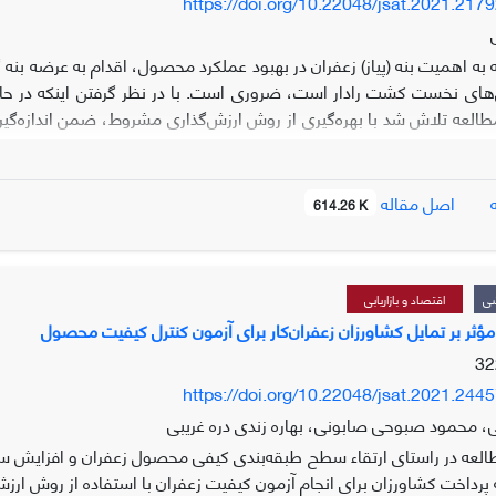
https://doi.org/10.22048/jsat.2021.217
ه به اهمیت بنه (پیاز) زعفران در بهبود عملکرد محصول، اقدام به عرضه بنه
ل‌های نخست کشت رادار است، ضروری است. با در نظر گرفتن اینکه در حا
مطالعه تلاش شد با بهره‌گیری از روش ارزش‌گذاری مشروط، ضمن اندازه‌گیری 
اصل مقاله
614.26 K
نوع D بنه با وزن بیش از 20 گرم و تا بیش از 90% گ
داشتن شغل جانبی، احتمال انتخاب بنه‌های نوع A را ب
شی
اقتصاد و بازاریابی
نی بنه‌های موجود در بازار نشان می‌دهد زعفران کاران حاضرند برای این نو
ؤثر بر تمایل کشاورزان زعفران‌کار برای آزمون کنترل کیفیت محصول
https://doi.org/10.22048/jsat.2021.244
، محمود صبوحی صابونی، بهاره زندی دره غریبی
العه در راستای ارتقاء سطح طبقه‌بندی کیفی محصول زعفران و افزایش سود 
 پرداخت کشاورزان برای انجام آزمون کیفیت زعفران با استفاده از روش ارزش