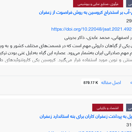
شی
فرآوری، صنایع غذایی و بیوشیمی
ول-آب بر استخراج کروسین به روش فراصوت از زعفران
https://doi.org/10.22048/jsat.2021.49
ر اصفهانی، محمد عابدی، ذاکر بحرینی
 یکی از گیاهان داروئی مهم است که در قسمت‌های مختلف کشور و به و
م مهم صادراتی ایران به‌شمار می‌رود. عصاره این گیاه به‌دلیل غنی بودن ت
نتی و نوین مورد استفاده قرار می‌گیرد. کروسین یکی کاروتنوئیدهای 
ده شده است. با توجه به اهمیت مواد موثره موجود در عصاره زعفران و
اصل مقاله
579.17 K
اسپکتروفتومتری فرابنفش مرئی در طول موج 445 نانومت
ر نمونه‌های استخراج شده استفاده شد. با توجه به نتایج به‌دست آمده
 اتانول با نسبت حجمی 50:50 به عنوان حلال بهینه برای استخراج مواد موثره و کروسین از زعفران انتخاب شد.
شی
اقتصاد و بازاریابی
یل به پرداخت زعفران کاران برای بنه استاندارد زعفران