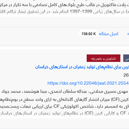
لات فاکتوریل در قالب طرح بلوک‌های کامل تصادفی با سه تکرار در مرک
که افزایش تراکم از 60 به 150 بنه در مترمربع باعث افزایش معنی‌دار تعد
اصل مقاله
738.92 K
ز شده، تعداد برگ در بوته، میانگین طول تک برگ، مجموع طول برگ در مت
ران گردید. اثر متقابل دوگانه و سه گانه بر صفات مورد بررسی عمدتاً معنی‌
ی اولیه از اولویت نسبی برخوردار بوده و با افزایش سن مزرعه از اهمیت ا
شی
کشاورزی و علوم پایه
ت و با ترکیبی از عمق کمتر و بخصوص تراکم بیشتر نسبت به جبران اثر وزن
کربن برای نظام‌های تولید زعفران در استان‌های خراسان
https://doi.org/10.22048/jsat.2021.255
 مهدی نصیری محلاتی، عبداله سلطان احمدی، مینا هوشمند، محمد جوا
ردپای کربن (CF) میزان انتشار گازهای گلخانه‌ای به ازای واحد سطح در 
گازهای گلخانه‌ای به اتمسفر دارد، شاخص اکولوژ
مطالعه، برآورد CF و کارایی کربن (CE) در نظام‌های تولید زعفرا
فعالیت‌های کشاورزی بر محیط زیست در نظام‌های تولید زعفران انجام گ