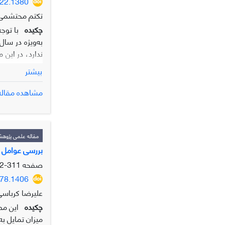
922.1380
تکتم محتشمی
چکیده
با توج
به‌ویژه در سا
ندارد، در این 
بیشتر
مشاهده مقاله
مقاله علمی پژوه
متوسط قیمت کنو
بررسی عوامل م
صفحه
311-322
578.1406
علیرضا کرباسی
چکیده
این مط
میزان تمایل به