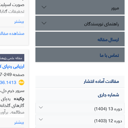
صورت اسپلیت پ
مرور
بیشتر
راهنمای نویسندگان
مشاهده مقاله
تعداد بوته سب
ارسال مقاله
مورد بررسی زعف
تماس با ما
تنها در سال‌ها
مقاله علمی پژوه
راهبردی متفاو
ارزیابی ردپای 
صفحه
249-267
مقالات آماده انتشار
436.1413
سرور خرم دل،
شماره جاری
چکیده
دوره 13 (1404)
کمی‌سازی اثر 
دوره 12 (1403)
بیشتر