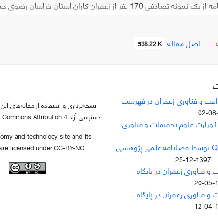
تکمیل پرسشنامه از یک نمونه تصادفی 170 نفر از زعفران کا
کیفیت می‌باشند، که از این ت
ای سن، تحصیلات، مالکیت زمین و سابقه انجام آزمون کیفیت زعفران درگ
اصل مقاله
538.22 K
مون کیفیت تأثیر مثبت و معناداری دارند. بر این اساس استفاده از آمو
ند در ترغیب کشاورزان جهت انجام آزمون کیفیت نقش مؤثری داشته باشد.
ت
راعت و فناوری زعفران در فهرست
نسخه‌برداری و استفاده از مقاله‌های این 
دسترسی آزاد Creative Commons Attribution 4 می‌باشد.
nomy and technology site and its
دریافت کیفیت Q1 توسط فصلنامه علمی پژوهشی
are licensed under CC-BY-NC
.
1397-12-25
 و فناوری زعفران در پایگاه
13
 و فناوری زعفران در پایگاه
13